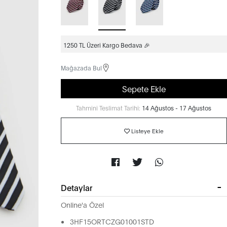
1250 TL Üzeri Kargo Bedava 🎉
Mağazada Bul
Sepete Ekle
Tahmini Teslimat Tarihi:
14 Ağustos - 17 Ağustos
Listeye Ekle
Detaylar
Online'a Özel
3HF15ORTCZG01001STD