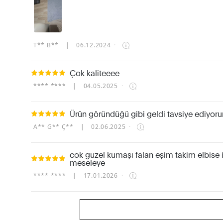
T** B**
|
06.12.2024
·
Çok kaliteeee
**** ****
|
04.05.2025
·
Ürün göründüğü gibi geldi tavsiye ediyor
A** G** Ç**
|
02.06.2025
·
cok guzel kumaşı falan eşim takim elbise i
meseleye
**** ****
|
17.01.2026
·