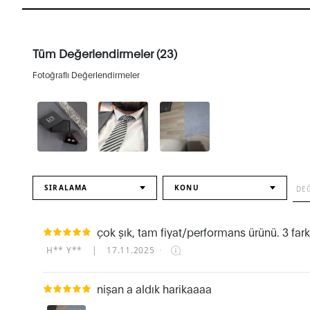
Tüm Değerlendirmeler (23)
Fotoğraflı Değerlendirmeler
SIRALAMA
KONU
çok şık, tam fiyat/performans ürünü. 3 farkl
H** Y**
|
17.11.2025
·
nişan a aldık harikaaaa