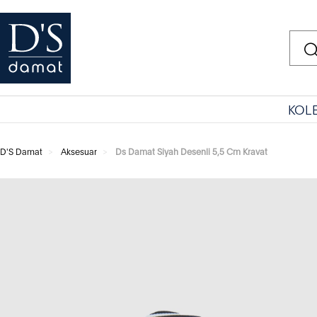
KOL
D'S Damat
Aksesuar
Ds Damat Siyah Desenli 5,5 Cm Kravat