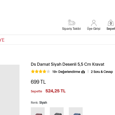
0
Sipariş Takibi
Üye Girişi
Sepet
YE
Ds Damat Siyah Desenli 5,5 Cm Kravat
19+ Değerlendirme
2 Soru & Cevap
699
TL
524,25 TL
Sepette
Renk:
Siyah