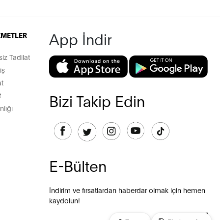
App İndir
İZMETLER
z Tadilat
iş
t
t
Bizi Takip Edin
lığı
E-Bülten
İndirim ve fırsatlardan haberdar olmak için hemen
kaydolun!