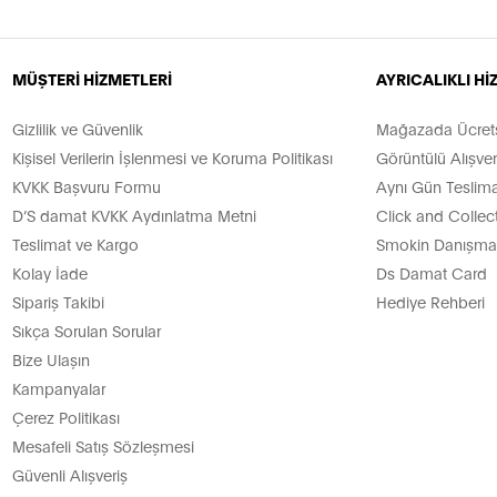
MÜŞTERİ HİZMETLERİ
AYRICALIKLI H
Gizlilik ve Güvenlik
Mağazada Ücretsi
Kişisel Verilerin İşlenmesi ve Koruma Politikası
Görüntülü Alışver
KVKK Başvuru Formu
Aynı Gün Teslima
D’S damat KVKK Aydınlatma Metni
Click and Collec
Teslimat ve Kargo
Smokin Danışman
Kolay İade
Ds Damat Card
Sipariş Takibi
Hediye Rehberi
Sıkça Sorulan Sorular
Bize Ulaşın
Kampanyalar
Çerez Politikası
Mesafeli Satış Sözleşmesi
Güvenli Alışveriş