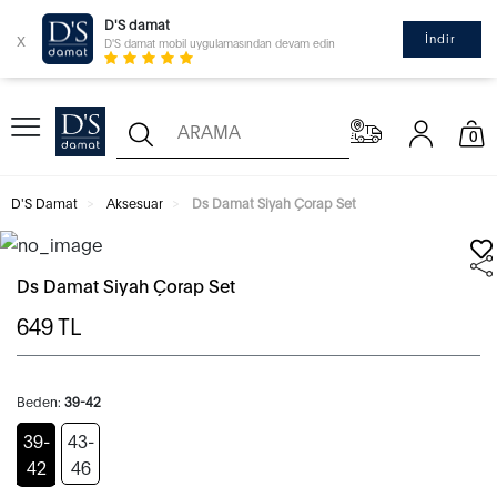
D'S damat
x
İndir
D'S damat mobil uygulamasından devam edin
0
D'S Damat
Aksesuar
Ds Damat Siyah Çorap Set
Ds Damat Siyah Çorap Set
649
TL
Beden:
39-42
39-
43-
42
46