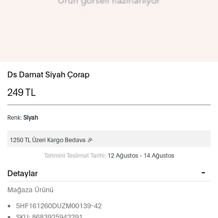
Ds Damat Siyah Çorap
249
TL
Renk:
Siyah
1250 TL Üzeri Kargo Bedava 🎉
Tahmini Teslimat Tarihi:
12 Ağustos - 14 Ağustos
Detaylar
Mağaza Ürünü
5HF161260DUZM00139-42
SKU: 8683925942291