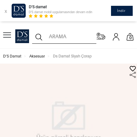
D'S damat
x
İndir
D'S damat mobil uygulamasından devam edin
0
D'S Damat
Aksesuar
Ds Damat Siyah Çorap