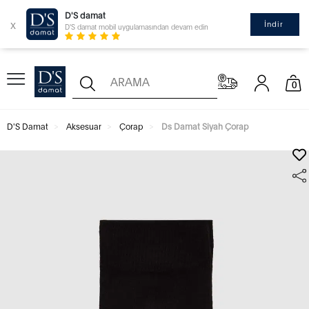
D'S damat
x
İndir
D'S damat mobil uygulamasından devam edin
0
D'S Damat
Aksesuar
Çorap
Ds Damat Siyah Çorap