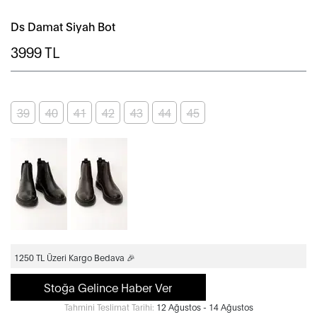
Ds Damat Siyah Bot
3999
TL
39
40
41
42
43
44
45
1250 TL Üzeri Kargo Bedava 🎉
Stoğa Gelince Haber Ver
Tahmini Teslimat Tarihi:
12 Ağustos - 14 Ağustos