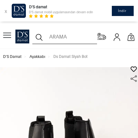
D'S damat
x
İndir
D'S damat mobil uygulamasından devam edin
0
D'S Damat
Ayakkabı
Ds Damat Siyah Bot