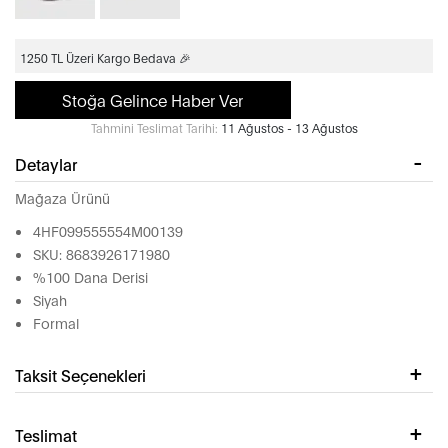
1250 TL Üzeri Kargo Bedava 🎉
Stoğa Gelince Haber Ver
Tahmini Teslimat Tarihi:
11 Ağustos - 13 Ağustos
Detaylar
Mağaza Ürünü
4HF099555554M00139
SKU: 8683926171980
%100 Dana Derisi
Siyah
Formal
Taksit Seçenekleri
Teslimat