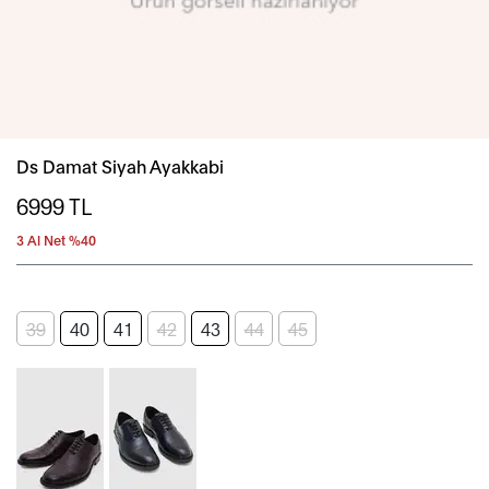
Ds Damat Siyah Ayakkabi
6999
TL
3 Al Net %40
39
40
41
42
43
44
45