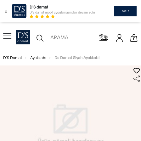
D'S damat
x
İndir
D'S damat mobil uygulamasından devam edin
0
D'S Damat
Ayakkabı
Ds Damat Siyah Ayakkabi