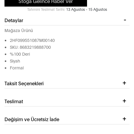
Stoğa Gelince Haber Ver
Tahmini Teslimat Tarihi:
13 Ağustos - 15 Ağustos
Detaylar
Mağaza Ürünü
2HF099551087M00140
SKU: 8683219888700
%100 Deri
Siyah
Formal
Taksit Seçenekleri
Teslimat
Değişim ve Ücretsiz İade