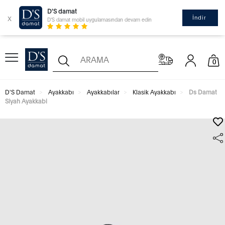
D'S damat
x
İndir
D'S damat mobil uygulamasından devam edin
0
D'S Damat
Ayakkabı
Ayakkabılar
Klasik Ayakkabı
Ds Damat
Siyah Ayakkabi