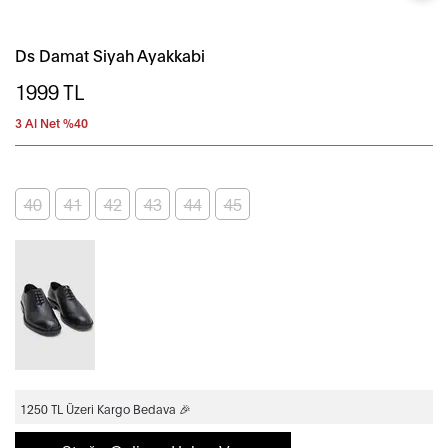
Ds Damat Siyah Ayakkabi
1999
TL
3 Al Net %40
40
41
42
43
44
45
1250 TL Üzeri Kargo Bedava 🎉