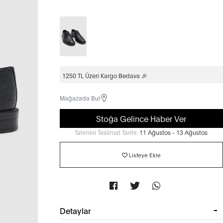
1250 TL Üzeri Kargo Bedava 🎉
Mağazada Bul
Stoğa Gelince Haber Ver
Tahmini Teslimat Tarihi:
11 Ağustos - 13 Ağustos
Listeye Ekle
Detaylar