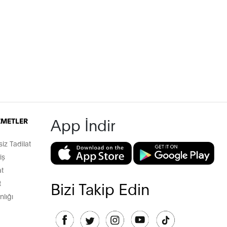
App İndir
İZMETLER
z Tadilat
iş
t
t
Bizi Takip Edin
lığı