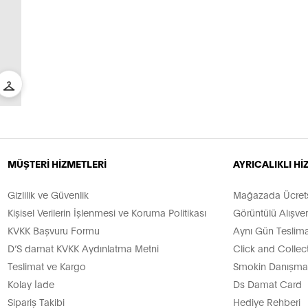
MÜŞTERİ HİZMETLERİ
AYRICALIKLI H
Gizlilik ve Güvenlik
Mağazada Ücretsi
Kişisel Verilerin İşlenmesi ve Koruma Politikası
Görüntülü Alışver
KVKK Başvuru Formu
Aynı Gün Teslima
D’S damat KVKK Aydınlatma Metni
Click and Collec
Teslimat ve Kargo
Smokin Danışman
Kolay İade
Ds Damat Card
Sipariş Takibi
Hediye Rehberi