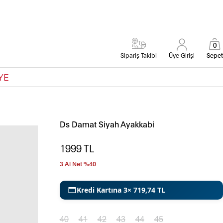
0
Sipariş Takibi
Üye Girişi
Sepet
YE
Ds Damat Siyah Ayakkabi
1999
TL
3 Al Net %40
Kredi Kartına 3× 719,74 TL
40
41
42
43
44
45