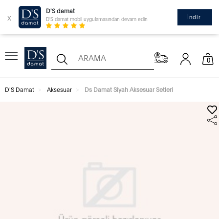
D'S damat
x
İndir
D'S damat mobil uygulamasından devam edin
0
D'S Damat
Aksesuar
Ds Damat Siyah Aksesuar Setleri