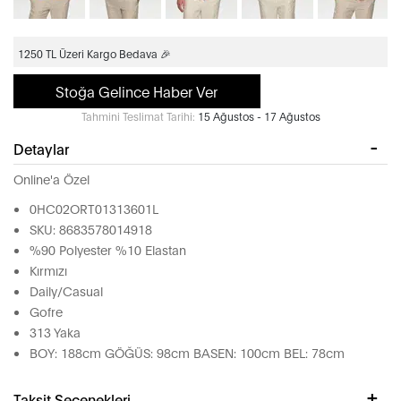
1250 TL Üzeri Kargo Bedava 🎉
Stoğa Gelince Haber Ver
Tahmini Teslimat Tarihi:
15 Ağustos - 17 Ağustos
Detaylar
Online'a Özel
0HC02ORT01313601L
SKU: 8683578014918
%90 Polyester %10 Elastan
Kırmızı
Daily/Casual
Gofre
313 Yaka
BOY: 188cm GÖĞÜS: 98cm BASEN: 100cm BEL: 78cm
Taksit Seçenekleri