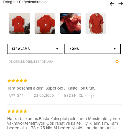
Fotoğraflı Değerlendirmeler
SIRALAMA
KONU
⚲
Tam besenini aldım. Süper oldu. Kaliteli bir ürün.
A** G**
|
23.05.2025
|
BEDEN: XL
·
Harika bir kumaş.Basta Kalın gibi geldi ama Mersin gibi yerde
yakmıyor terletmiyor. Çok rahat ve kaliteli. İyi ki almışım. Tam
beden alın. 173 e 75 kilo M beden iyi oldu. ne dar ne geniş.