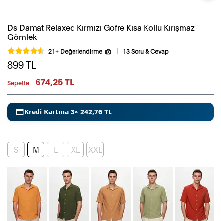
Ds Damat Relaxed Kırmızı Gofre Kısa Kollu Kırışmaz
Gömlek
21+ Değerlendirme
13 Soru & Cevap
899
TL
674,25 TL
Sepette
Kredi Kartına 3× 242,76 TL
S
M
L
XL
XXL