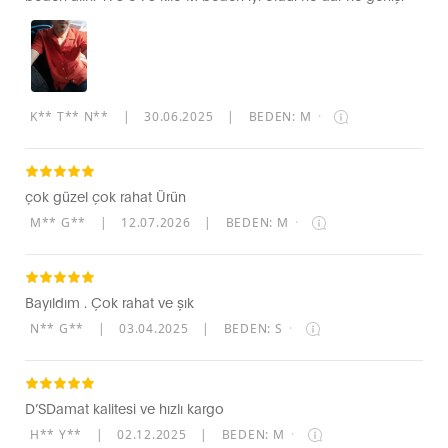
K** T** N**
|
30.06.2025
|
BEDEN: M
·
çok güzel çok rahat Ürün
M** G**
|
12.07.2026
|
BEDEN: M
·
Bayıldım . Çok rahat ve şık
N** G**
|
03.04.2025
|
BEDEN: S
·
D’SDamat kalitesi ve hızlı kargo
H** Y**
|
02.12.2025
|
BEDEN: M
·