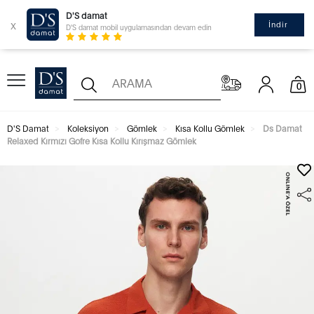
D'S damat
x
İndir
D'S damat mobil uygulamasından devam edin
0
D'S Damat
Koleksiyon
Gömlek
Kısa Kollu Gömlek
Ds Damat
Relaxed Kırmızı Gofre Kısa Kollu Kırışmaz Gömlek