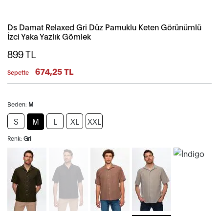
Ds Damat Relaxed Gri Düz Pamuklu Keten Görünümlü
İzci Yaka Yazlık Gömlek
899
TL
674,25 TL
Sepette
Beden:
M
S
M
L
XL
XXL
Renk:
Gri