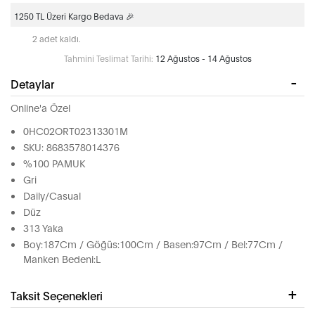
1250 TL Üzeri Kargo Bedava 🎉
2 adet kaldı.
Tahmini Teslimat Tarihi:
12 Ağustos - 14 Ağustos
Detaylar
Online'a Özel
0HC02ORT02313301M
SKU: 8683578014376
%100 PAMUK
Gri
Daily/Casual
Düz
313 Yaka
Boy:187Cm / Göğüs:100Cm / Basen:97Cm / Bel:77Cm /
Manken Bedeni:L
Taksit Seçenekleri