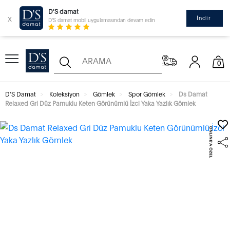
D'S damat
x
İndir
D'S damat mobil uygulamasından devam edin
0
D'S Damat
Koleksiyon
Gömlek
Spor Gömlek
Ds Damat
Relaxed Gri Düz Pamuklu Keten Görünümlü İzci Yaka Yazlık Gömlek