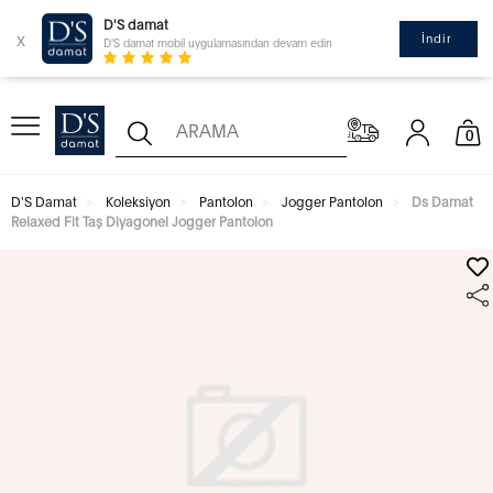
D'S damat
x
İndir
D'S damat mobil uygulamasından devam edin
0
D'S Damat
Koleksiyon
Pantolon
Jogger Pantolon
Ds Damat
Relaxed Fit Taş Diyagonel Jogger Pantolon