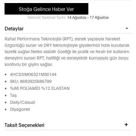
Stoğa Gelince Haber Ver
Tahmini Teslimat Tarihi:
14 Ağustos - 17 Ağustos
Detaylar
Rahat Performans Teknolojisi (RPT), esnek yapısıyla hareket
özgürlüğü sunar ve DRY teknolojisiyle giysilerinizi hızla kurutarak
tazelik sağlar.Nefes alabilir özelliği ile pratik ve ferah bir kullanım
deneyimi sunan RPT, hafifliği ve esneyebilir kumaşıyla gün boyu
konforlu bir giyim sağlar.
4HC03IM06321MS0144
SKU: 8683925686799
%88 POLİAMİD %12 ELASTAN
Taş
Daily/Casual
Diyagonel
Taksit Seçenekleri