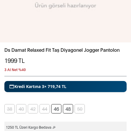
Ds Damat Relaxed Fit Taş Diyagonel Jogger Pantolon
1999
TL
3 Al Net %40
Kredi Kartına 3× 719,74 TL
38
40
42
44
46
48
50
1250 TL Üzeri Kargo Bedava 🎉