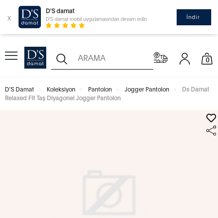
D'S damat
x
İndir
D'S damat mobil uygulamasından devam edin
0
D'S Damat
Koleksiyon
Pantolon
Jogger Pantolon
Ds Damat
Relaxed Fit Taş Diyagonel Jogger Pantolon