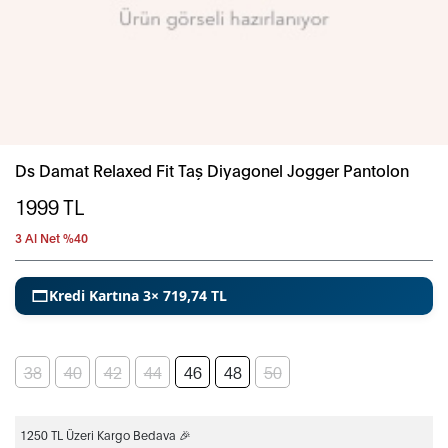
Ds Damat Relaxed Fit Taş Diyagonel Jogger Pantolon
1999
TL
3 Al Net %40
Kredi Kartına 3× 719,74 TL
38
40
42
44
46
48
50
1250 TL Üzeri Kargo Bedava 🎉