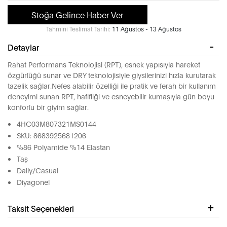
Stoğa Gelince Haber Ver
Tahmini Teslimat Tarihi:
11 Ağustos - 13 Ağustos
Detaylar
Rahat Performans Teknolojisi (RPT), esnek yapısıyla hareket
özgürlüğü sunar ve DRY teknolojisiyle giysilerinizi hızla kurutarak
tazelik sağlar.Nefes alabilir özelliği ile pratik ve ferah bir kullanım
deneyimi sunan RPT, hafifliği ve esneyebilir kumaşıyla gün boyu
konforlu bir giyim sağlar.
4HC03M807321MS0144
SKU: 8683925681206
%86 Polyamide %14 Elastan
Taş
Daily/Casual
Diyagonel
Taksit Seçenekleri