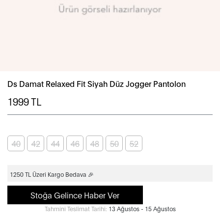
Ds Damat Relaxed Fit Siyah Düz Jogger Pantolon
1999
TL
40
42
44
46
48
50
52
1250 TL Üzeri Kargo Bedava 🎉
Stoğa Gelince Haber Ver
Tahmini Teslimat Tarihi:
13 Ağustos - 15 Ağustos