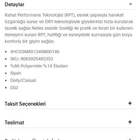
Detaylar
Rahat Performans Teknolojisi (RPT), esnek yapısıyla hareket
özgürlüğü sunar ve DRY teknolojisiyle giysilerinizi hızla kurutarak
tazelik sağlar.Nefes alabilir özelliği ile pratik ve ferah bir kullanım
deneyimi sunan RPT, hafifliği ve esneyebilir kumaşıyla gün boyu
konforlu bir giyim sağlar.
4HC03M801340M00146
SKU: 8683925482353
%86 Polyamide %14 Elastan
Siyah
Daily/Casual
Düz
Taksit Seçenekleri
Teslimat