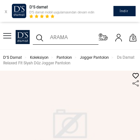
D'S damat
x
İndir
D'S damat mobil uygulamasından devam edin
0
D'S Damat
Koleksiyon
Pantolon
Jogger Pantolon
Ds Damat
Relaxed Fit Siyah Düz Jogger Pantolon