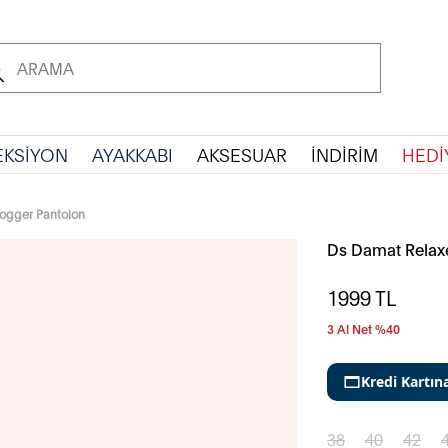
EKSİYON
AYAKKABI
AKSESUAR
İNDİRİM
HEDİ
Jogger Pantolon
Ds Damat Relaxe
1999
TL
3 Al Net %40
Kredi Kartın
38
40
42