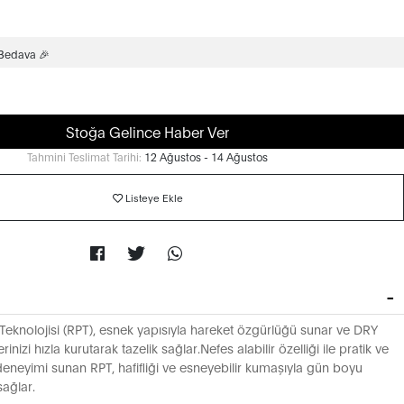
 Bedava 🎉
Stoğa Gelince Haber Ver
Tahmini Teslimat Tarihi:
12 Ağustos - 14 Ağustos
Listeye Ekle
eknolojisi (RPT), esnek yapısıyla hareket özgürlüğü sunar ve DRY
erinizi hızla kurutarak tazelik sağlar.Nefes alabilir özelliği ile pratik ve
 deneyimi sunan RPT, hafifliği ve esneyebilir kumaşıyla gün boyu
sağlar.