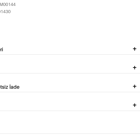
M00144
01430
ri
tsiz İade