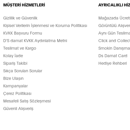
MÜŞTERİ HİZMETLERİ
AYRICALIKLI H
Gizlilik ve Güvenlik
Mağazada Ücretsi
Kişisel Verilerin İşlenmesi ve Koruma Politikası
Görüntülü Alışver
KVKK Başvuru Formu
Aynı Gün Teslima
D’S damat KVKK Aydınlatma Metni
Click and Collec
Teslimat ve Kargo
Smokin Danışman
Kolay İade
Ds Damat Card
Sipariş Takibi
Hediye Rehberi
Sıkça Sorulan Sorular
Bize Ulaşın
Kampanyalar
Çerez Politikası
Mesafeli Satış Sözleşmesi
Güvenli Alışveriş