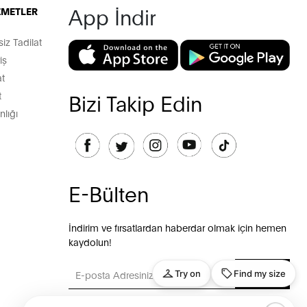
App İndir
İZMETLER
z Tadilat
iş
t
t
Bizi Takip Edin
lığı
E-Bülten
İndirim ve fırsatlardan haberdar olmak için hemen
kaydolun!
GÖNDER