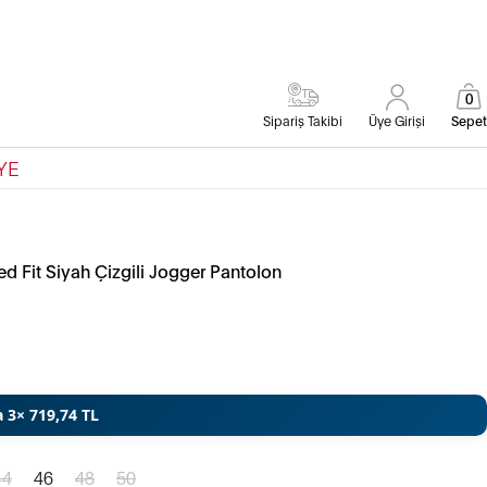
0
Sipariş Takibi
Üye Girişi
Sepet
YE
d Fit Siyah Çizgili Jogger Pantolon
a 3× 719,74 TL
44
46
48
50