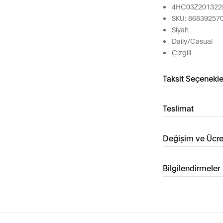
4HC03Z201322
SKU: 86839257
Siyah
Daily/Casual
Çizgili
Taksit Seçenekle
Teslimat
Değişim ve Ücre
Bilgilendirmeler