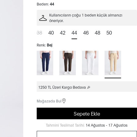
Beden:
44
Kullanıcıların çoğu 1 beden küçük almanızı
öneriyor.
38
40
42
44
46
48
50
Renk:
Bej
1250 TL Üzeri Kargo Bedava 🎉
Mağazada Bul
Sepete Ekle
Tahmini Teslimat Tarihi:
14 Ağustos - 17 Ağustos