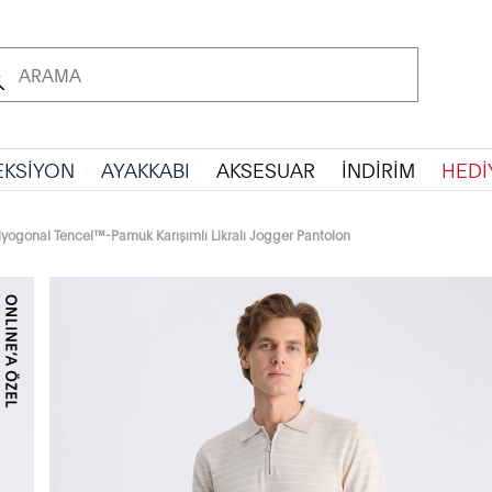
EKSİYON
AYAKKABI
AKSESUAR
İNDİRİM
HEDİ
Diyogonal Tencel™-Pamuk Karışımlı Likralı Jogger Pantolon