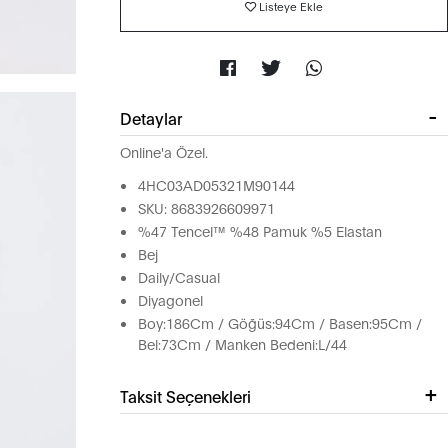
Listeye Ekle
Detaylar
Online'a Özel.
4HC03AD05321M90144
SKU: 8683926609971
%47 Tencel™ %48 Pamuk %5 Elastan
Bej
Daily/Casual
Diyagonel
Boy:186Cm / Göğüs:94Cm / Basen:95Cm /
Bel:73Cm / Manken Bedeni:L/44
Taksit Seçenekleri