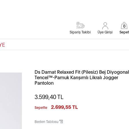
0
Sipariş Takibi
Üye Girişi
Sepet
YE
Ds Damat Relaxed Fit (Pilesiz) Bej Diyogonal
Tencel™-Pamuk Karışımlı Likralı Jogger
Pantolon
3.599,40
TL
2.699,55 TL
Sepette
Beden Tablosu