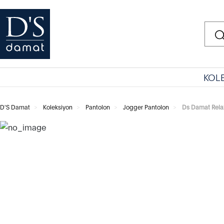
KOL
D'S Damat
Koleksiyon
Pantolon
Jogger Pantolon
Ds Damat Relax