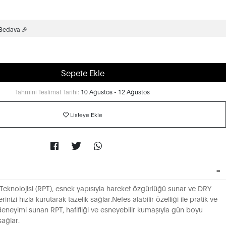
 Bedava 🎉
Sepete Ekle
Tahmini Teslimat Tarihi:
10 Ağustos - 12 Ağustos
Listeye Ekle
eknolojisi (RPT), esnek yapısıyla hareket özgürlüğü sunar ve DRY
erinizi hızla kurutarak tazelik sağlar.Nefes alabilir özelliği ile pratik ve
 deneyimi sunan RPT, hafifliği ve esneyebilir kumaşıyla gün boyu
sağlar.