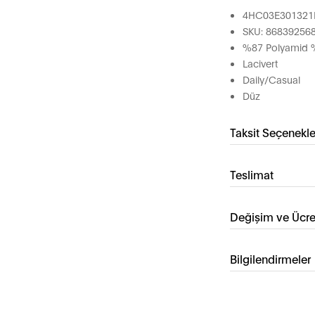
4HC03E301321
SKU: 86839256
%87 Polyamid %
Lacivert
Daily/Casual
Düz
Taksit Seçenekle
Teslimat
Değişim ve Ücre
Bilgilendirmeler