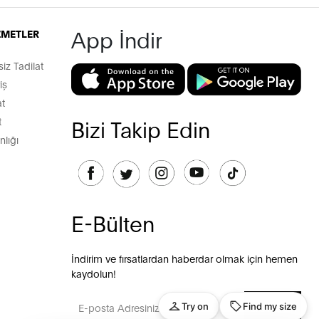
App İndir
İZMETLER
z Tadilat
iş
t
t
Bizi Takip Edin
lığı
E-Bülten
İndirim ve fırsatlardan haberdar olmak için hemen
kaydolun!
GÖNDER