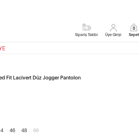
0
Sipariş Takibi
Üye Girişi
Sepet
YE
d Fit Lacivert Düz Jogger Pantolon
44
46
48
50