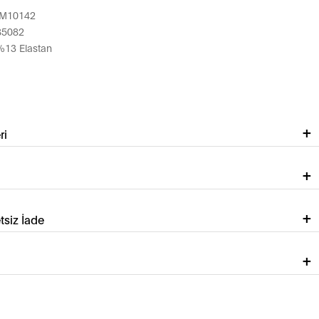
M10142
85082
13 Elastan
ri
tsiz İade