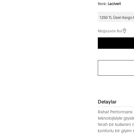
Renk:
Lacivert
1250 TL Üzeri Kargo
Mağazada Bul
Detaylar
Rahat Performans T
teknolojisiyle giysil
ferah bir kullanım
konforlu bir giyim 