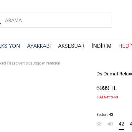
EKSİYON
AYAKKABI
AKSESUAR
İNDİRİM
HEDİ
ed Fit Lacivert Düz Jogger Pantolon
Ds Damat Relaxe
6999
TL
3 Al Net %40
Beden:
42
38
40
42