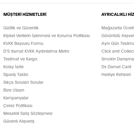
MÜŞTERİ HİZMETLERİ
AYRICALIKLI H
Gizlilik ve Güvenlik
Mağazada Ücretsi
Kişisel Verilerin İşlenmesi ve Koruma Politikası
Görüntülü Alışver
KVKK Başvuru Formu
Aynı Gün Teslima
D’S damat KVKK Aydınlatma Metni
Click and Collec
Teslimat ve Kargo
Smokin Danışman
Kolay İade
Ds Damat Card
Sipariş Takibi
Hediye Rehberi
Sıkça Sorulan Sorular
Bize Ulaşın
Kampanyalar
Çerez Politikası
Mesafeli Satış Sözleşmesi
Güvenli Alışveriş