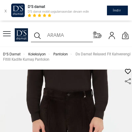
D'S damat
x
İndir
D'S damat mobil uygulamasından devam edin
0
D'S Damat
Koleksiyon
Pantolon
Ds Damat Relaxed Fit Kahverengi
Fitilli Kadife Kumaş Pantolon