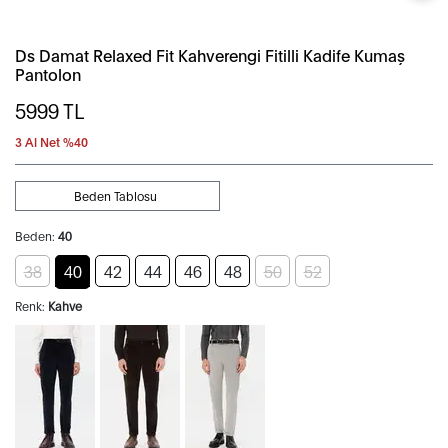
Ds Damat Relaxed Fit Kahverengi Fitilli Kadife Kumaş
Pantolon
5999
TL
3 Al Net %40
Beden Tablosu
Beden:
40
38
40
42
44
46
48
50
52
Renk:
Kahve