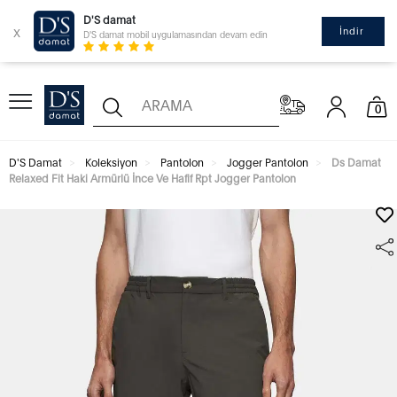
D'S damat
x
İndir
D'S damat mobil uygulamasından devam edin
0
D'S Damat
Koleksiyon
Pantolon
Jogger Pantolon
Ds Damat
Relaxed Fit Haki Armürlü İnce Ve Hafif Rpt Jogger Pantolon