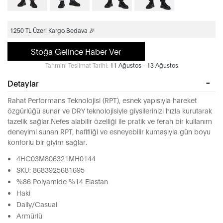
1250 TL Üzeri Kargo Bedava 🎉
Stoğa Gelince Haber Ver
Tahmini Teslimat Tarihi:
11 Ağustos - 13 Ağustos
Detaylar
Rahat Performans Teknolojisi (RPT), esnek yapısıyla hareket
özgürlüğü sunar ve DRY teknolojisiyle giysilerinizi hızla kurutarak
tazelik sağlar.Nefes alabilir özelliği ile pratik ve ferah bir kullanım
deneyimi sunan RPT, hafifliği ve esneyebilir kumaşıyla gün boyu
konforlu bir giyim sağlar.
4HC03M806321MH0144
SKU: 8683925681695
%86 Polyamide %14 Elastan
Haki
Daily/Casual
Armürlü