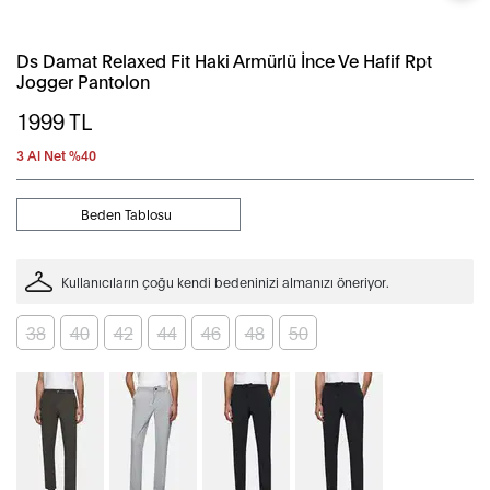
Ds Damat Relaxed Fit Haki Armürlü İnce Ve Hafif Rpt
Jogger Pantolon
1999
TL
3 Al Net %40
Beden Tablosu
Kullanıcıların çoğu kendi bedeninizi almanızı öneriyor.
38
40
42
44
46
48
50