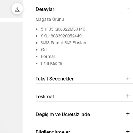
Detaylar
Mağaza Ürünü
5HF03IG08322M30140
SKU: 8683926052449
%98 Pamuk %2 Elastan
Gri
Formal
Fitilli Kadife
Taksit Seçenekleri
Teslimat
Değişim ve Ücretsiz İade
Bilgilendirmeler