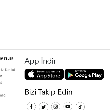
App İndir
İZMETLER
z Tadilat
iş
t
t
Bizi Takip Edin
lığı