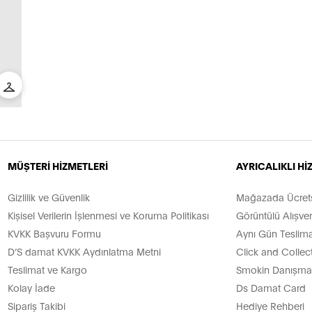
MÜŞTERİ HİZMETLERİ
AYRICALIKLI H
Gizlilik ve Güvenlik
Mağazada Ücretsi
Kişisel Verilerin İşlenmesi ve Koruma Politikası
Görüntülü Alışver
KVKK Başvuru Formu
Aynı Gün Teslima
D’S damat KVKK Aydınlatma Metni
Click and Collec
Teslimat ve Kargo
Smokin Danışman
Kolay İade
Ds Damat Card
Sipariş Takibi
Hediye Rehberi