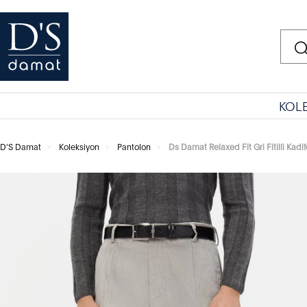
KOL
D'S Damat
Koleksiyon
Pantolon
Ds Damat Relaxed Fit Gri Fitilli Kad