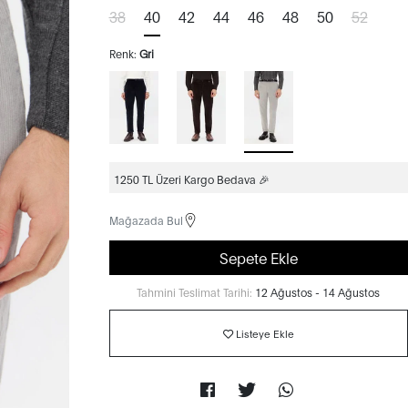
38
40
42
44
46
48
50
52
Renk:
Gri
1250 TL Üzeri Kargo Bedava 🎉
Mağazada Bul
Sepete Ekle
Tahmini Teslimat Tarihi:
12 Ağustos - 14 Ağustos
Listeye Ekle