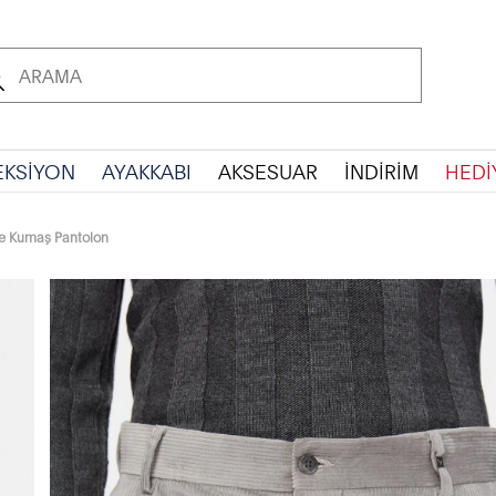
EKSİYON
AYAKKABI
AKSESUAR
İNDİRİM
HEDİ
ife Kumaş Pantolon