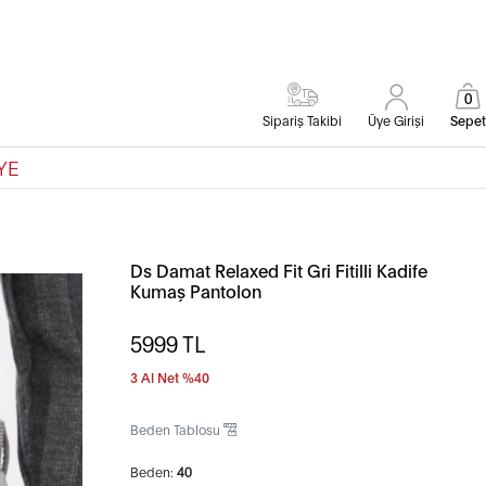
0
Sipariş Takibi
Üye Girişi
Sepet
YE
Ds Damat Relaxed Fit Gri Fitilli Kadife
Kumaş Pantolon
5999
TL
3 Al Net %40
Beden Tablosu
Beden:
40