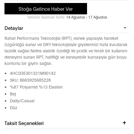
Stoğa Gelince Haber Ver
Tahmini Teslimat Tarihi:
14 Ağustos - 17 Ağustos
Detaylar
Rahat Performans Teknolojisi (RPT), esnek yapısıyla hareket
özgürlüğü sunar ve DRY teknolojisiyle giysilerinizi hızla kurutarak
tazelik sağlar.Nefes alabilir özelliği ile pratik ve ferah bir kullanım
deneyimi sunan RPT, hafifliği ve esneyebilir kumaşıyla gün boyu
konforlu bir giyim sağlar.
4HC03E301321M90142
SKU: 8683925685228
%87 Polyamid %13 Elastan
Bej
Daily/Casual
Düz
Taksit Seçenekleri