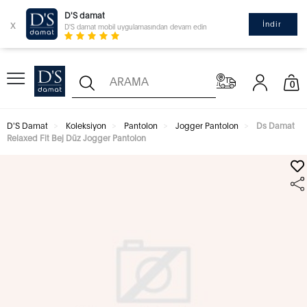
D'S damat
x
İndir
D'S damat mobil uygulamasından devam edin
0
D'S Damat
Koleksiyon
Pantolon
Jogger Pantolon
Ds Damat
Relaxed Fit Bej Düz Jogger Pantolon