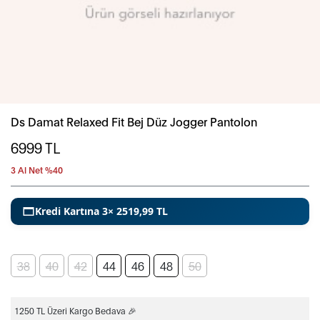
Ds Damat Relaxed Fit Bej Düz Jogger Pantolon
6999
TL
3 Al Net %40
Kredi Kartına 3× 2519,99 TL
38
40
42
44
46
48
50
1250 TL Üzeri Kargo Bedava 🎉