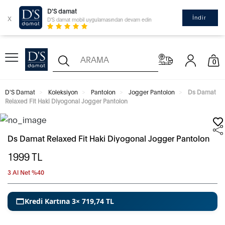
D'S damat
x
İndir
D'S damat mobil uygulamasından devam edin
0
D'S Damat
Koleksiyon
Pantolon
Jogger Pantolon
Ds Damat
Relaxed Fit Haki Diyogonal Jogger Pantolon
Ds Damat Relaxed Fit Haki Diyogonal Jogger Pantolon
1999
TL
3 Al Net %40
Kredi Kartına 3× 719,74 TL