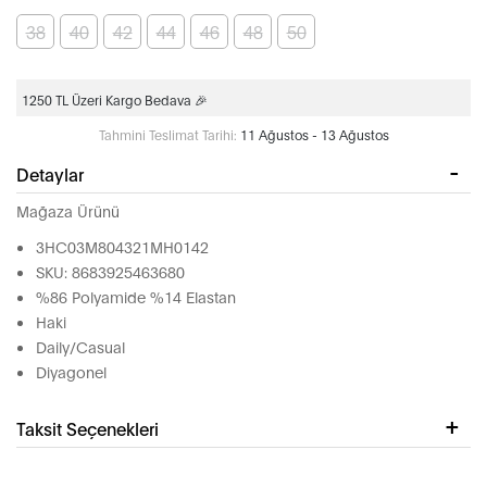
38
40
42
44
46
48
50
1250 TL Üzeri Kargo Bedava 🎉
Tahmini Teslimat Tarihi:
11 Ağustos - 13 Ağustos
Detaylar
Mağaza Ürünü
3HC03M804321MH0142
SKU: 8683925463680
%86 Polyamide %14 Elastan
Haki
Daily/Casual
Diyagonel
Taksit Seçenekleri