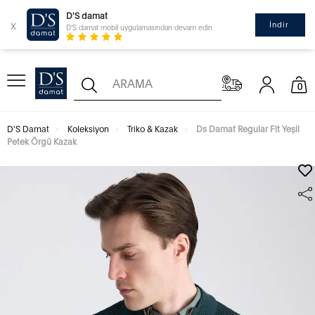
D'S damat
x
İndir
D'S damat mobil uygulamasından devam edin
0
D'S Damat
Koleksiyon
Triko & Kazak
Ds Damat Regular Fit Yeşil
Petek Örgü Kazak