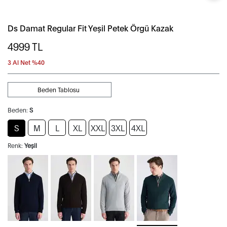
Ds Damat Regular Fit Yeşil Petek Örgü Kazak
4999
TL
3 Al Net %40
Beden Tablosu
Beden:
S
S
M
L
XL
XXL
3XL
4XL
Renk:
Yeşil