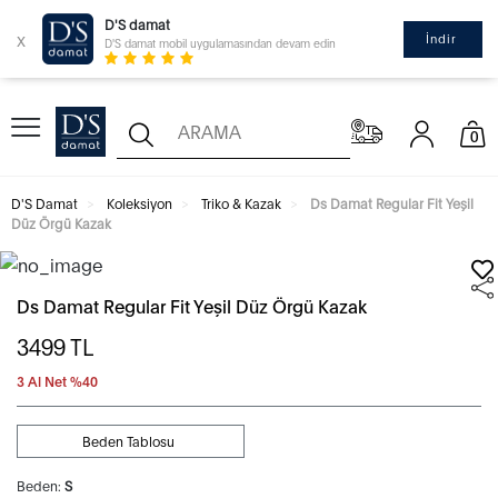
D'S damat
x
İndir
D'S damat mobil uygulamasından devam edin
0
D'S Damat
Koleksiyon
Triko & Kazak
Ds Damat Regular Fit Yeşil
Düz Örgü Kazak
Ds Damat Regular Fit Yeşil Düz Örgü Kazak
3499
TL
3 Al Net %40
Beden Tablosu
Beden:
S