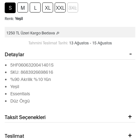
S
M
L
XL
XXL
3XL
Renk:
Yeşil
1250 TL Üzeri Kargo Bedava 🎉
Tahmini Teslimat Tarihi:
13 Ağustos - 15 Ağustos
Detaylar
5HF0606320041401S
SKU: 8683926698616
%90 Akrilik %10 Yün
Yeşil
Essentials
Düz Örgü
Taksit Seçenekleri
Teslimat