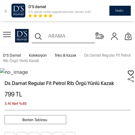
D'S damat
x
İndir
D'S damat mobil uygulamasından devam edin
0
D'S Damat
Koleksiyon
Triko & Kazak
Ds Damat Regular Fit Petrol
Rib Örgü Yünlü Kazak
Ds Damat Regular Fit Petrol Rib Örgü Yünlü Kazak
799
TL
3 Al Net %40
Beden Tablosu