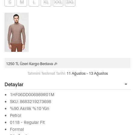
S
M
L
XL
XXL
3XL
1250 TL Üzeri Kargo Bedava 🎉
Tahmini Teslimat Tarihi:
11 Ağustos - 13 Ağustos
Detaylar
1HF06DD006989R01M
SKU: 8683219273698
%90 Akrilik %10 Yün
Petrol
0118 - Regular Fit
Formal