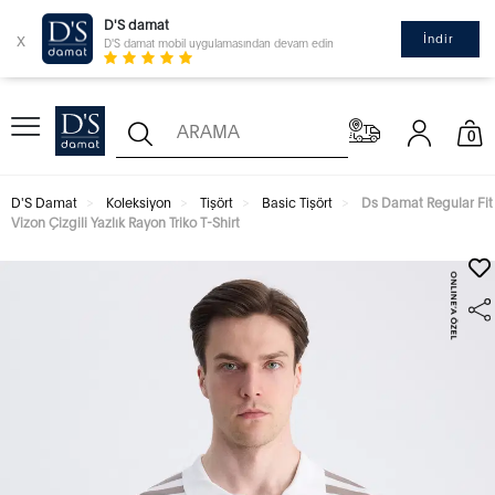
D'S damat
x
İndir
D'S damat mobil uygulamasından devam edin
0
D'S Damat
Koleksiyon
Tişört
Basic Tişört
Ds Damat Regular Fit
Vizon Çizgili Yazlık Rayon Triko T-Shirt