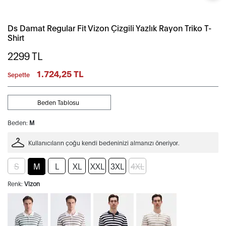
Ds Damat Regular Fit Vizon Çizgili Yazlık Rayon Triko T-
Shirt
2299
TL
1.724,25 TL
Sepette
Beden Tablosu
Beden:
M
Kullanıcıların çoğu kendi bedeninizi almanızı öneriyor.
S
M
L
XL
XXL
3XL
4XL
Renk:
Vizon