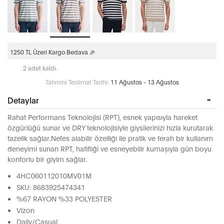
1250 TL Üzeri Kargo Bedava 🎉
2 adet kaldı.
Tahmini Teslimat Tarihi:
11 Ağustos - 13 Ağustos
Detaylar
Rahat Performans Teknolojisi (RPT), esnek yapısıyla hareket
özgürlüğü sunar ve DRY teknolojisiyle giysilerinizi hızla kurutarak
tazelik sağlar.Nefes alabilir özelliği ile pratik ve ferah bir kullanım
deneyimi sunan RPT, hafifliği ve esneyebilir kumaşıyla gün boyu
konforlu bir giyim sağlar.
4HC060112010MV01M
SKU: 8683925474341
%67 RAYON %33 POLYESTER
Vizon
Daily/Casual