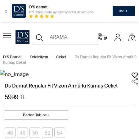
D'S damat
x
İndir
D'S damat mobil uygulamasından devam edin
0
D'S Damat
Koleksiyon
Ceket
Ds Damat Regular Fit Vizon Armürlü
Kumaş Ceket
Ds Damat Regular Fit Vizon Armürlü Kumaş Ceket
5999
TL
Beden Tablosu
46
48
50
52
54