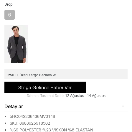
Drop:
6
1250 TL Üzeri Kargo Bedava 🎉
Stoğa Gelince Haber Ver
Tahmini Teslimat Tarihi:
12 Ağustos - 14 Ağustos
Detaylar
5HC04S206436MV0148
SKU: 8683925918562
%69 POLYESTER %23 VİSKON %8 ELASTAN