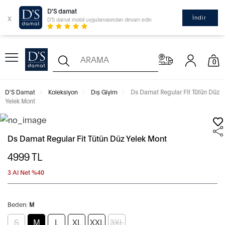
D'S damat
x
İndir
D'S damat mobil uygulamasından devam edin
0
D'S Damat
Koleksiyon
Dış Giyim
Ds Damat Regular Fit Tütün Düz
Yelek Mont
Ds Damat Regular Fit Tütün Düz Yelek Mont
4999
TL
3 Al Net %40
Beden:
M
S
M
L
XL
XXL
3XL