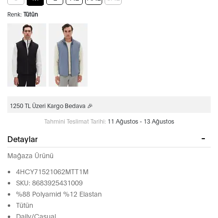
Renk:
Tütün
1250 TL Üzeri Kargo Bedava 🎉
Tahmini Teslimat Tarihi:
11 Ağustos - 13 Ağustos
Detaylar
Mağaza Ürünü
4HCY71521062MTT1M
SKU: 8683925431009
%88 Polyamid %12 Elastan
Tütün
Daily/Casual