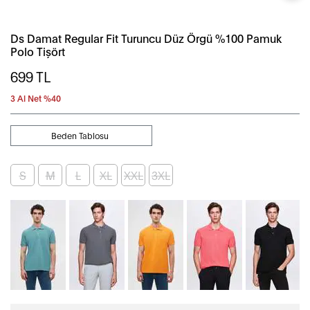
Ds Damat Regular Fit Turuncu Düz Örgü %100 Pamuk
Polo Tişört
699
TL
3 Al Net %40
Beden Tablosu
S
M
L
XL
XXL
3XL