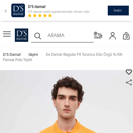
D'S damat
x
İndir
D'S damat mobil uygulamasından devam edin
0
D'S Damat
Giyim
Ds Damat Regular Fit Turuncu Düz Örgü %100
Pamuk Polo Tişört