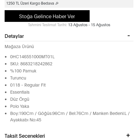
1250 TL Üzeri Kargo Bedava 🎉
Stoğa Gelince Haber Ver
Tahmini Teslimat Tarihi:
13 Ağustos - 15 Ağustos
Detaylar
Mağaza Ürünü
0HC146551000MT01L
SKU: 8683218242862
%100 Pamuk
Turuncu
0118 - Regular Fit
Essentials
Düz Örgü
Polo Yaka
Boy:190Cm / Göğüs:96Cm / Bel:76Cm / Manken Bedeni:L /
Ayakkabı No:45
Taksit Seçenekleri