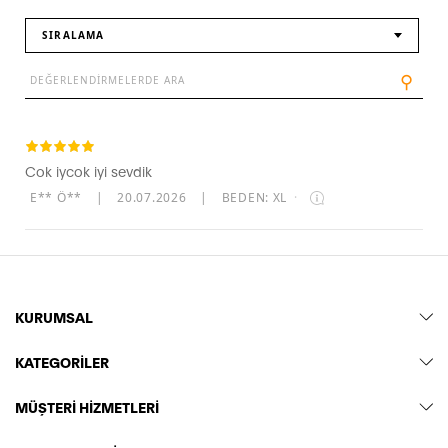
SIRALAMA
⚲
Cok iycok iyi sevdik
E** Ö**
|
20.07.2026
|
BEDEN: XL
·
KURUMSAL
KATEGORİLER
MÜŞTERİ HİZMETLERİ