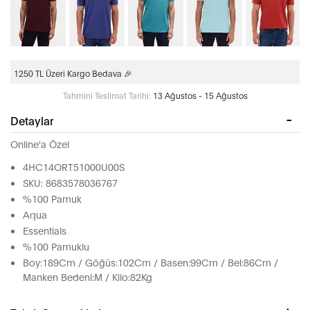
1250 TL Üzeri Kargo Bedava 🎉
Tahmini Teslimat Tarihi:
13 Ağustos - 15 Ağustos
Detaylar
Online'a Özel
4HC14ORT51000U00S
SKU: 8683578036767
%100 Pamuk
Aqua
Essentials
%100 Pamuklu
Boy:189Cm / Göğüs:102Cm / Basen:99Cm / Bel:86Cm /
Manken Bedeni:M / Kilo:82Kg