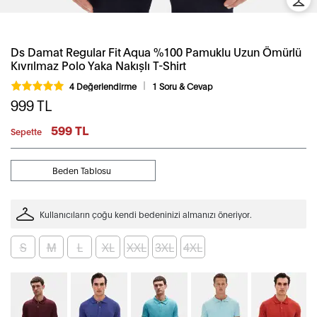
Ds Damat Regular Fit Aqua %100 Pamuklu Uzun Ömürlü
Kıvrılmaz Polo Yaka Nakışlı T-Shirt
4 Değerlendirme
1 Soru & Cevap
999
TL
599 TL
Sepette
Beden Tablosu
Kullanıcıların çoğu kendi bedeninizi almanızı öneriyor.
S
M
L
XL
XXL
3XL
4XL