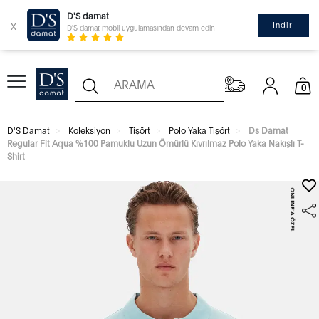
D'S damat
x
İndir
D'S damat mobil uygulamasından devam edin
0
D'S Damat
Koleksiyon
Tişört
Polo Yaka Tişört
Ds Damat
Regular Fit Aqua %100 Pamuklu Uzun Ömürlü Kıvrılmaz Polo Yaka Nakışlı T-
Shirt