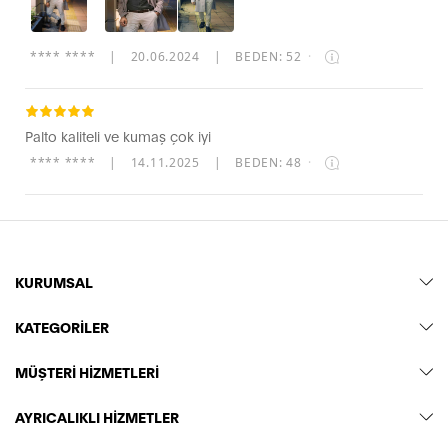
**** ****
|
20.06.2024
|
BEDEN: 52
·
Palto kaliteli ve kumaş çok iyi
**** ****
|
14.11.2025
|
BEDEN: 48
·
KURUMSAL
KATEGORİLER
MÜŞTERİ HİZMETLERİ
AYRICALIKLI HİZMETLER