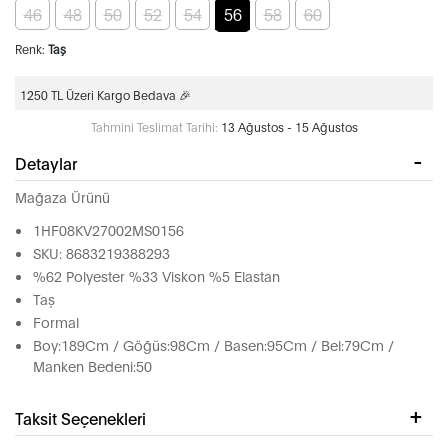
46
48
50
52
54
56
58
60
Renk:
Taş
1250 TL Üzeri Kargo Bedava 🎉
Tahmini Teslimat Tarihi:
13 Ağustos - 15 Ağustos
Detaylar
Mağaza Ürünü
1HF08KV27002MS0156
SKU: 8683219388293
%62 Polyester %33 Viskon %5 Elastan
Taş
Formal
Boy:189Cm / Göğüs:98Cm / Basen:95Cm / Bel:79Cm /
Manken Bedeni:50
Taksit Seçenekleri