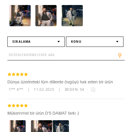
SIRALAMA
KONU
⚲
Dünya üzerindeki tüm dillerde övgüyü hak eden bir ürün
T** K**
|
11.02.2025
|
BEDEN: 54
·
Mükemmel bir ürün D’S DAMAT farkı :)