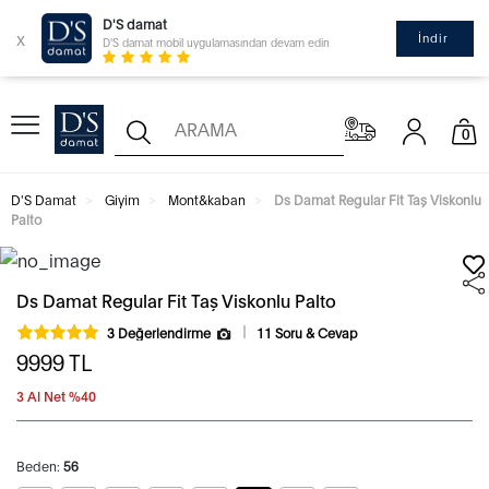
D'S damat
x
İndir
D'S damat mobil uygulamasından devam edin
0
D'S Damat
Giyim
Mont&kaban
Ds Damat Regular Fit Taş Viskonlu
Palto
Ds Damat Regular Fit Taş Viskonlu Palto
3 Değerlendirme
11 Soru & Cevap
9999
TL
3 Al Net %40
Beden:
56