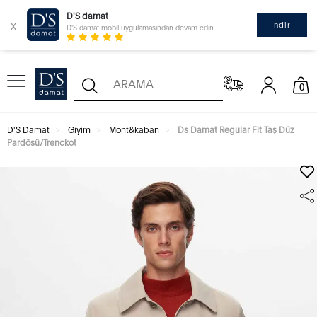
D'S damat
x
İndir
D'S damat mobil uygulamasından devam edin
0
D'S Damat
Giyim
Mont&kaban
Ds Damat Regular Fit Taş Düz
Pardösü/Trenckot