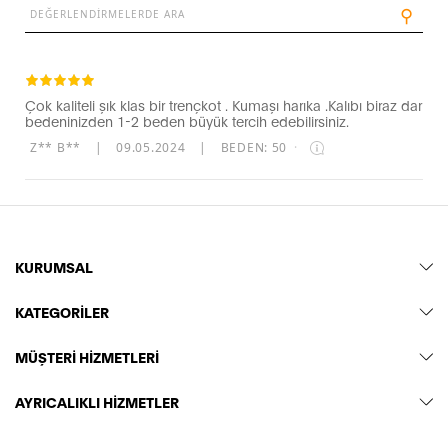
⚲
Çok kaliteli şık klas bir trençkot . Kumaşı harıka .Kalıbı biraz dar
bedeninizden 1-2 beden büyük tercih edebilirsiniz.
Z** B**
|
09.05.2024
|
BEDEN: 50
·
KURUMSAL
KATEGORİLER
MÜŞTERİ HİZMETLERİ
AYRICALIKLI HİZMETLER