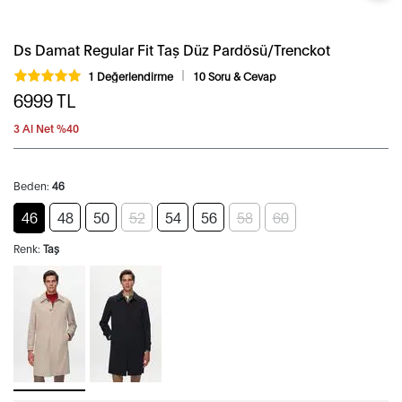
Ds Damat Regular Fit Taş Düz Pardösü/Trenckot
1 Değerlendirme
10 Soru & Cevap
6999
TL
3 Al Net %40
Beden:
46
46
48
50
52
54
56
58
60
Renk:
Taş