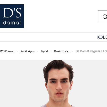
KOL
D'S Damat
Koleksiyon
Tişört
Basic Tişört
Ds Damat Regular Fit S