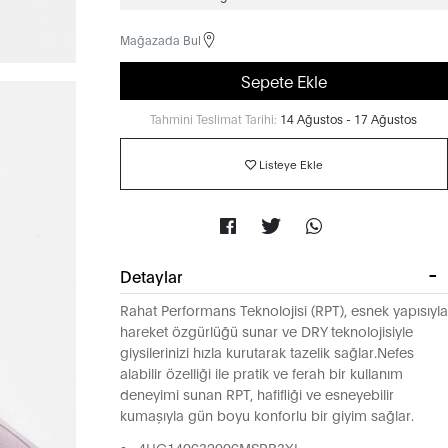
Mağazada Bul
Sepete Ekle
Tahmini Teslimat Tarihi:
14 Ağustos - 17 Ağustos
Listeye Ekle
Detaylar
Rahat Performans Teknolojisi (RPT), esnek yapısıyla
hareket özgürlüğü sunar ve DRY teknolojisiyle
giysilerinizi hızla kurutarak tazelik sağlar.Nefes
alabilir özelliği ile pratik ve ferah bir kullanım
deneyimi sunan RPT, hafifliği ve esneyebilir
kumaşıyla gün boyu konforlu bir giyim sağlar.
4HC140632006MSRB3XL