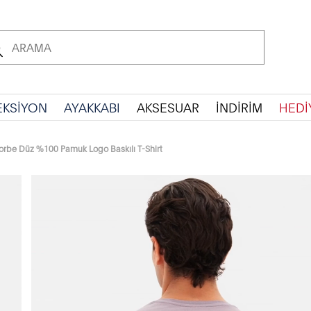
EKSİYON
AYAKKABI
AKSESUAR
İNDİRİM
HEDİ
orbe Düz %100 Pamuk Logo Baskılı T-Shirt