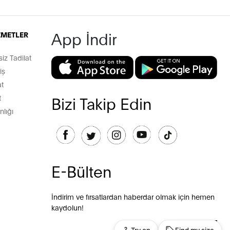
App İndir
İZMETLER
z Tadilat
iş
t
t
Bizi Takip Edin
lığı
E-Bülten
İndirim ve fırsatlardan haberdar olmak için hemen
kaydolun!