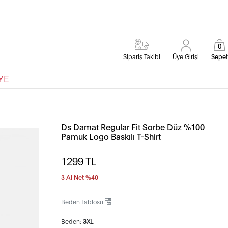
0
Sipariş Takibi
Üye Girişi
Sepet
YE
Ds Damat Regular Fit Sorbe Düz %100
Pamuk Logo Baskılı T-Shirt
1299
TL
3 Al Net %40
Beden Tablosu
Beden:
3XL