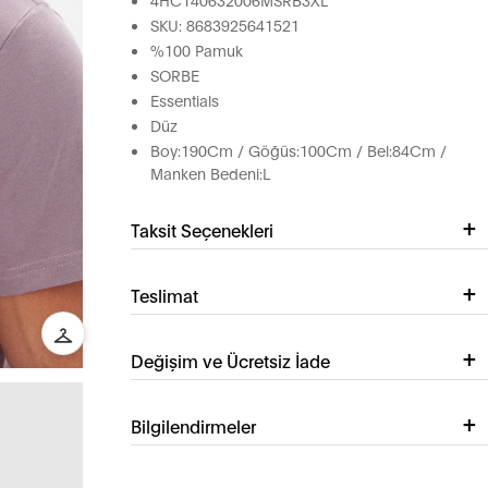
SKU: 8683925641521
%100 Pamuk
SORBE
Essentials
Düz
Boy:190Cm / Göğüs:100Cm / Bel:84Cm /
Manken Bedeni:L
Taksit Seçenekleri
Teslimat
Değişim ve Ücretsiz İade
Bilgilendirmeler