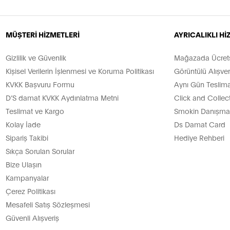
MÜŞTERİ HİZMETLERİ
AYRICALIKLI H
Gizlilik ve Güvenlik
Mağazada Ücretsi
Kişisel Verilerin İşlenmesi ve Koruma Politikası
Görüntülü Alışver
KVKK Başvuru Formu
Aynı Gün Teslima
D’S damat KVKK Aydınlatma Metni
Click and Collec
Teslimat ve Kargo
Smokin Danışman
Kolay İade
Ds Damat Card
Sipariş Takibi
Hediye Rehberi
Sıkça Sorulan Sorular
Bize Ulaşın
Kampanyalar
Çerez Politikası
Mesafeli Satış Sözleşmesi
Güvenli Alışveriş