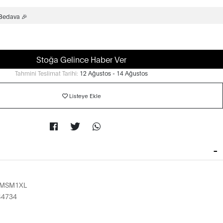
 Bedava 🎉
Stoğa Gelince Haber Ver
Tahmini Teslimat Tarihi:
12 Ağustos - 14 Ağustos
Listeye Ekle
1MSM1XL
44734