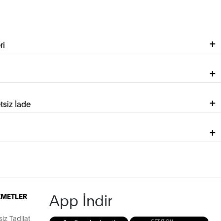
ri
tsiz İade
App İndir
İZMETLER
z Tadilat