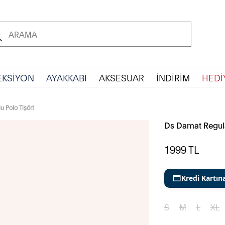
EKSİYON
AYAKKABI
AKSESUAR
İNDİRİM
HEDİ
 Polo Tişört
Ds Damat Regula
1999
TL
Kredi Kartın
S
M
L
XL