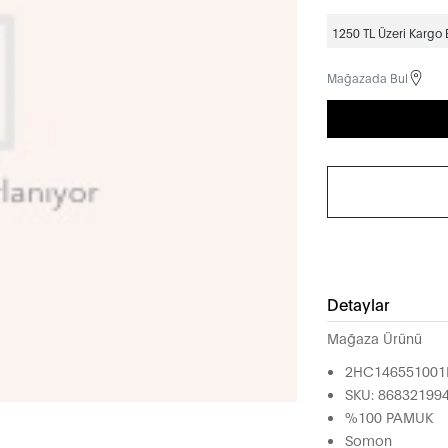
1250 TL Üzeri Kargo
Mağazada Bul
Detaylar
Mağaza Ürünü
2HC14655100
SKU: 86832199
%100 PAMUK
Somon