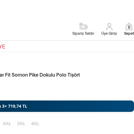
0
Sipariş Takibi
Üye Girişi
Sepet
YE
r Fit Somon Pike Dokulu Polo Tişört
a 3× 719,74 TL
XXL
3XL
4XL