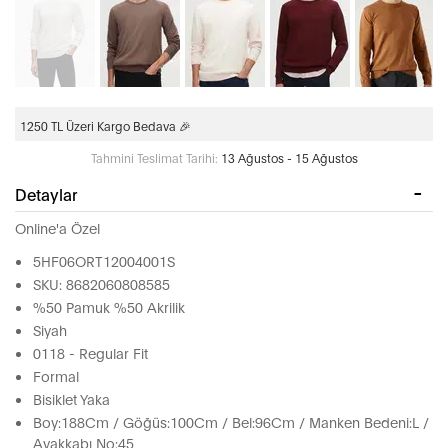
1250 TL Üzeri Kargo Bedava 🎉
Tahmini Teslimat Tarihi:
13 Ağustos - 15 Ağustos
Detaylar
Online'a Özel
5HF06ORT12004001S
SKU: 8682060808585
%50 Pamuk %50 Akrilik
Siyah
0118 - Regular Fit
Formal
Bisiklet Yaka
Boy:188Cm / Göğüs:100Cm / Bel:96Cm / Manken Bedeni:L /
Ayakkabı No:45