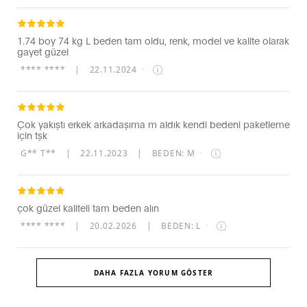
1.74 boy 74 kg L beden tam oldu, renk, model ve kalite olarak
gayet güzel
**** ****
|
22.11.2024
·
Çok yakıştı erkek arkadaşıma m aldık kendi bedeni paketleme
için tşk
G** T**
|
22.11.2023
|
BEDEN: M
·
çok güzel kaliteli tam beden alın
**** ****
|
20.02.2026
|
BEDEN: L
·
DAHA FAZLA YORUM GÖSTER