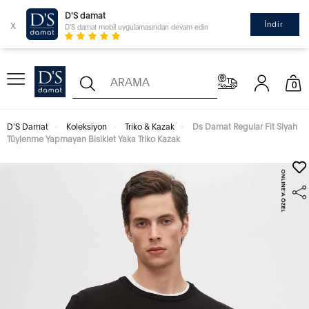
D'S damat
x
İndir
D'S damat mobil uygulamasından devam edin
0
D'S Damat
Koleksiyon
Triko & Kazak
Ds Damat Regular Fit Siyah
Tüylenme Yapmayan Bisiklet Yaka Triko Kazak