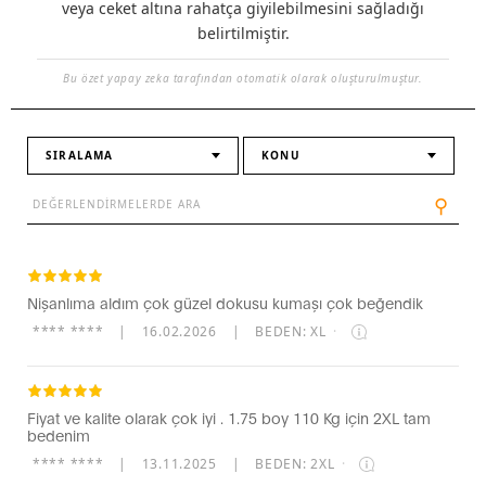
veya ceket altına rahatça giyilebilmesini sağladığı
belirtilmiştir.
Bu özet yapay zeka tarafından otomatik olarak oluşturulmuştur.
SIRALAMA
KONU
⚲
Nişanlıma aldım çok güzel dokusu kumaşı çok beğendik
**** ****
|
16.02.2026
|
BEDEN: XL
·
Fiyat ve kalite olarak çok iyi . 1.75 boy 110 Kg için 2XL tam
bedenim
**** ****
|
13.11.2025
|
BEDEN: 2XL
·