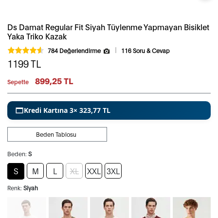
Ds Damat Regular Fit Siyah Tüylenme Yapmayan Bisiklet
Yaka Triko Kazak
784 Değerlendirme
116 Soru & Cevap
1199
TL
899,25 TL
Sepette
Kredi Kartına 3× 323,77 TL
Beden Tablosu
Beden:
S
S
M
L
XL
XXL
3XL
Renk:
Siyah