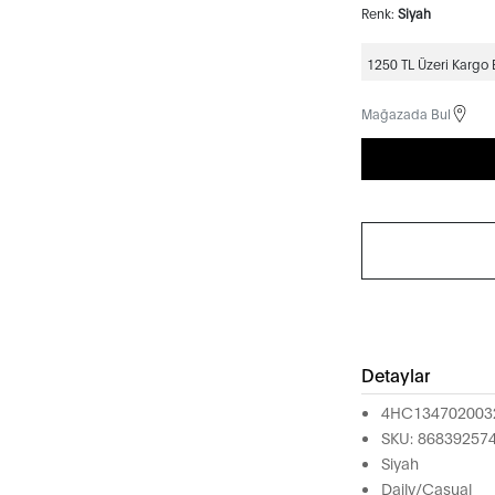
Renk:
Siyah
1250 TL Üzeri Kargo
Mağazada Bul
Detaylar
4HC134702003
SKU: 86839257
Siyah
Daily/Casual