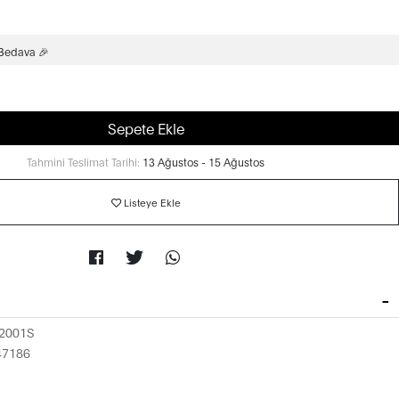
 Bedava 🎉
Sepete Ekle
Tahmini Teslimat Tarihi:
13 Ağustos - 15 Ağustos
Listeye Ekle
2001S
47186