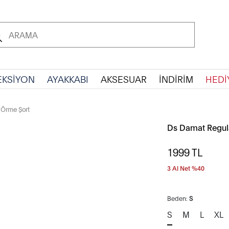
EKSİYON
AYAKKABI
AKSESUAR
İNDİRİM
HEDİ
 Örme Şort
Ds Damat Regula
1999
TL
3 Al Net %40
Beden:
S
S
M
L
XL