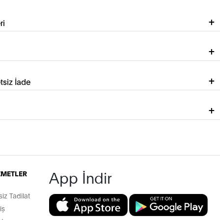
ri
tsiz İade
App İndir
İZMETLER
z Tadilat
iş