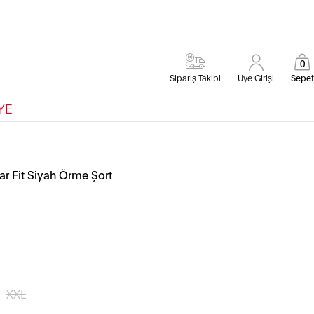
0
Sipariş Takibi
Üye Girişi
Sepet
YE
r Fit Siyah Örme Şort
XXL