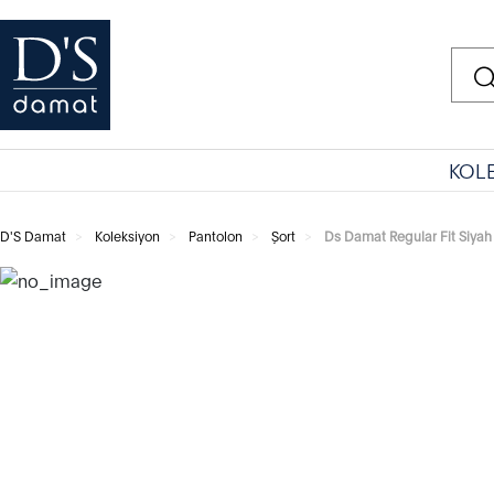
KOL
D'S Damat
Koleksiyon
Pantolon
Şort
Ds Damat Regular Fit Siyah