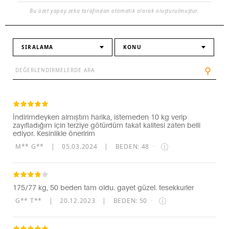
Bu özet yapay zeka tarafından otomatik olarak oluşturulmuştur.
SIRALAMA
KONU
⚲
İndirimdeyken almıştım harika, istemeden 10 kg verip
zayıfladığım için terziye götürdüm fakat kalitesi zaten belli
ediyor. Kesinlikle öneririm
M** G**
|
05.03.2024
|
BEDEN: 48
·
175/77 kg, 50 beden tam oldu. gayet güzel. tesekkurler
G** T**
|
20.12.2023
|
BEDEN: 50
·