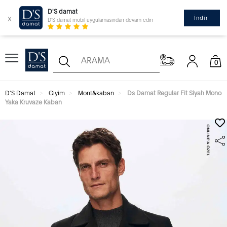
D'S damat
x
İndir
D'S damat mobil uygulamasından devam edin
0
D'S Damat
Giyim
Mont&kaban
Ds Damat Regular Fit Siyah Mono
Yaka Kruvaze Kaban