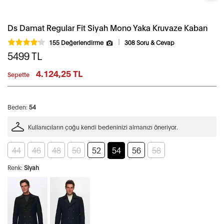
Ds Damat Regular Fit Siyah Mono Yaka Kruvaze Kaban
155 Değerlendirme
308 Soru & Cevap
5499
TL
4.124,25 TL
Sepette
Beden:
54
Kullanıcıların çoğu kendi bedeninizi almanızı öneriyor.
44
46
48
50
52
54
56
58
Renk:
Siyah