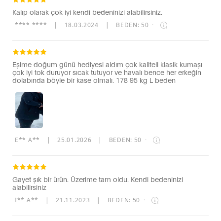
Kalıp olarak çok iyi kendi bedeninizi alabilirsiniz.
**** ****
|
18.03.2024
|
BEDEN: 50
·
Eşime doğum günü hediyesi aldım çok kaliteli klasik kumaşı
çok iyi tok duruyor sıcak tutuyor ve havalı bence her erkeğin
dolabında böyle bir kase olmalı. 178 95 kg L beden
E** A**
|
25.01.2026
|
BEDEN: 50
·
Gayet şık bir ürün. Üzerime tam oldu. Kendi bedeninizi
alabilirsiniz
İ** A**
|
21.11.2023
|
BEDEN: 50
·