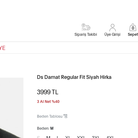
0
Sipariş Takibi
Üye Girişi
Sepet
YE
Ds Damat Regular Fit Siyah Hirka
3999
TL
3 Al Net %40
Beden Tablosu
Beden:
M
S
M
L
XL
XXL
3XL
4XL