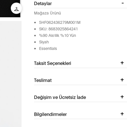
Detaylar
Mağaza Ürünü
5HF062436279M001M
SKU: 8683925864241
%90 Akrilik %10 Yün
Siyah
Essentials
Taksit Seçenekleri
Teslimat
Değişim ve Ücretsiz İade
Bilgilendirmeler