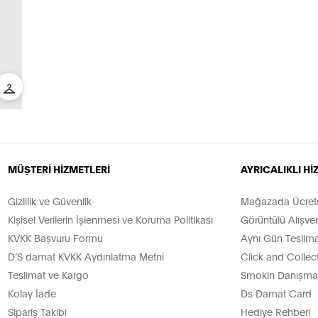
MÜŞTERİ HİZMETLERİ
AYRICALIKLI H
Gizlilik ve Güvenlik
Mağazada Ücretsi
Kişisel Verilerin İşlenmesi ve Koruma Politikası
Görüntülü Alışver
KVKK Başvuru Formu
Aynı Gün Teslima
D’S damat KVKK Aydınlatma Metni
Click and Collec
Teslimat ve Kargo
Smokin Danışman
Kolay İade
Ds Damat Card
Sipariş Takibi
Hediye Rehberi