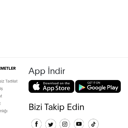
App İndir
İZMETLER
z Tadilat
iş
t
t
Bizi Takip Edin
lığı