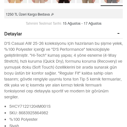
1250 TL Üzeri Kargo Bedava 🎉
Tahmini Teslimat Tarihi:
15 Ağustos - 17 Ağustos
Detaylar
D'S Casual AW 25-26 koleksiyonu için hazırlanan bu şişme yelek,
%100 Polyester içeriği ve "D'S Performance" teknolojisiyle
geliştirilmiştir. "Hi-Tech" kumaş yapısı; 4 yöne esneme (4-Way
Stretch), hızlı kuruma (Quick Dry), formunu koruma (Recovery) ve
yumuşak doku (Soft Touch) özelliklerini bir arada sunarak gün
boyu üstün bir konfor sağlar. "Regular Fit" kalıba sahip olan
tasarım; gövde rengiyle uyumlu tona ton Tip 5 kemik fermuarlar,
dik yaka ve iç kısımda yer alan kırmızı teknik fermuarlı
fonksiyonel cep detayıyla sportif ve modern bir görünüm
sergiler.
5HCY71221204M001S
SKU: 8683925864982
%100 Polyester
Siyah