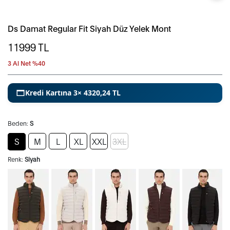
Ds Damat Regular Fit Siyah Düz Yelek Mont
11999
TL
3 Al Net %40
Kredi Kartına 3× 4320,24 TL
Beden:
S
S
M
L
XL
XXL
3XL
Renk:
Siyah