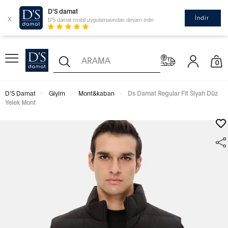
D'S damat
x
İndir
D'S damat mobil uygulamasından devam edin
0
D'S Damat
Giyim
Mont&kaban
Ds Damat Regular Fit Siyah Düz
Yelek Mont