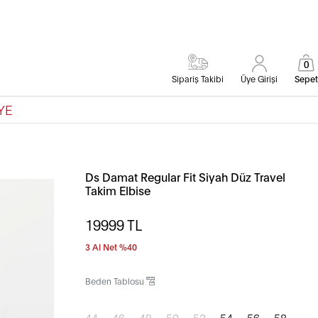
0
Sipariş Takibi
Üye Girişi
Sepet
YE
Ds Damat Regular Fit Siyah Düz Travel
Takim Elbise
19999
TL
3 Al Net %40
Beden Tablosu
44
46
48
50
52
54
56
58