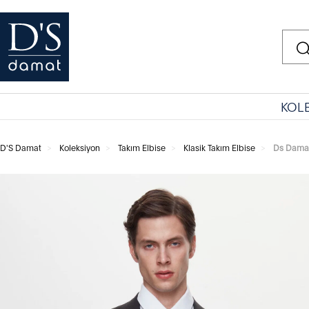
KOL
D'S Damat
Koleksiyon
Takım Elbise
Klasik Takım Elbise
Ds Damat 