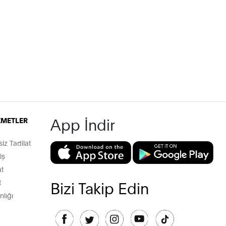
App İndir
İZMETLER
z Tadilat
iş
t
t
Bizi Takip Edin
lığı