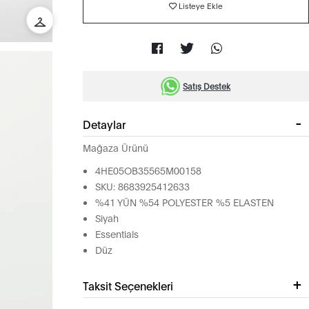
Listeye Ekle
Satış Destek
Detaylar
Mağaza Ürünü
4HE05OB35565M00158
SKU: 8683925412633
%41 YÜN %54 POLYESTER %5 ELASTEN
Siyah
Essentials
Düz
Taksit Seçenekleri