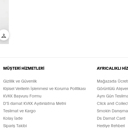
MÜŞTERİ HİZMETLERİ
AYRICALIKLI H
Gizlilik ve Güvenlik
Mağazada Ücretsi
Kişisel Verilerin İşlenmesi ve Koruma Politikası
Görüntülü Alışver
KVKK Başvuru Formu
Aynı Gün Teslima
D’S damat KVKK Aydınlatma Metni
Click and Collec
Teslimat ve Kargo
Smokin Danışman
Kolay İade
Ds Damat Card
Sipariş Takibi
Hediye Rehberi