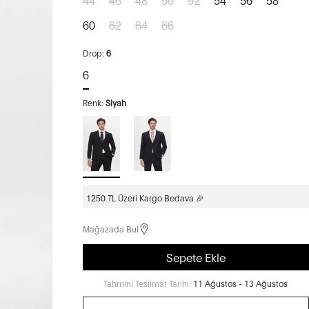
60
62
64
66
Drop:
6
6
Renk:
Siyah
1250 TL Üzeri Kargo Bedava 🎉
Mağazada Bul
Sepete Ekle
Tahmini Teslimat Tarihi:
11 Ağustos - 13 Ağustos