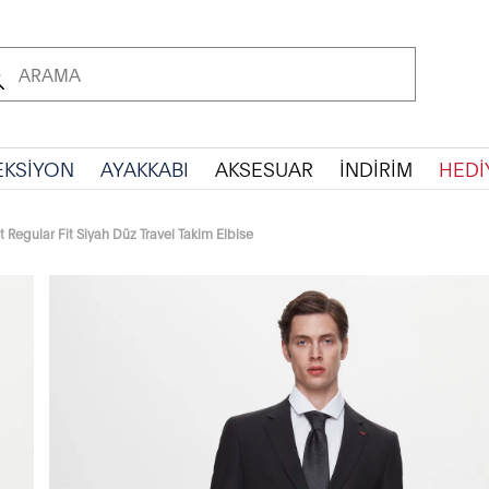
EKSİYON
AYAKKABI
AKSESUAR
İNDİRİM
HEDİ
Regular Fit Siyah Düz Travel Takim Elbise