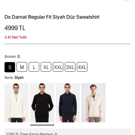
Ds Damat Regular Fit Siyah Düz Sweatshirt
4999
TL
3 Al Net %40
Beden:
S
S
M
L
XL
XXL
3XL
4XL
Renk:
Siyah
1250 TL Üzeri Kargo Bedava 🎉