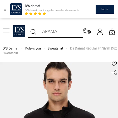
D'S damat
x
İndir
D'S damat mobil uygulamasından devam edin
0
D'S Damat
Koleksiyon
Sweatshırt
Ds Damat Regular Fit Siyah Düz
Sweatshirt