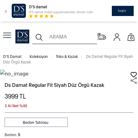
D'S damat
x
İndir
D'S damat mobil uygulamasından devam edin
0
D'S Damat
Koleksiyon
Triko & Kazak
Ds Damat Regular Fit Siyah
Düz Örgü Kazak
Ds Damat Regular Fit Siyah Düz Örgü Kazak
3999
TL
3 Al Net %40
Beden Tablosu
Beden:
S