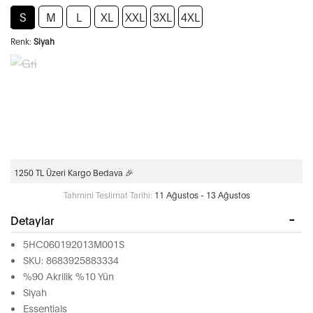
S
M
L
XL
XXL
3XL
4XL
Renk:
Siyah
1250 TL Üzeri Kargo Bedava 🎉
Tahmini Teslimat Tarihi:
11 Ağustos - 13 Ağustos
Detaylar
5HC060192013M001S
SKU: 8683925883334
%90 Akrilik %10 Yün
Siyah
Essentials