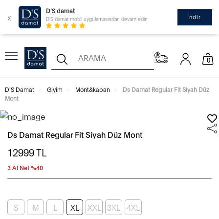
D'S damat
x
İndir
D'S damat mobil uygulamasından devam edin
0
D'S Damat
Giyim
Mont&kaban
Ds Damat Regular Fit Siyah Düz
Mont
Ds Damat Regular Fit Siyah Düz Mont
12999
TL
3 Al Net %40
S
M
L
XL
XXL
3XL
4XL