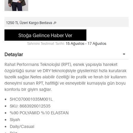
1250 TL Üzeri Kargo Bedava 🎉
Stoğa Gelince Haber Ver
Tahmini Teslimat Tarihi:
15 Ağustos - 17 Ağustos
Detaylar
Rahat Performans Teknolojisi (RPT), esnek yapısıyla hareket
özgürlüğü sunar ve DRY teknolojisiyle giysilerinizi hızla kurutarak
tazelik sağlar.Nefes alabilir özelliği ile pratik ve ferah bir kullanım
deneyimi sunan RPT, hafifliği ve esneyebilir kumaşıyla gün boyu
konforlu bir giyim sağlar.
5HC070001035M001L
SKU: 8683926012535
%90 POLYAMID %10 ELASTAN
Siyah
Daily/Casual
Düz