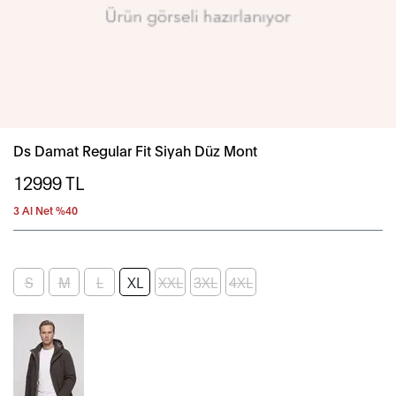
Ds Damat Regular Fit Siyah Düz Mont
12999
TL
3 Al Net %40
S
M
L
XL
XXL
3XL
4XL