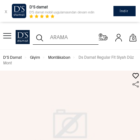
D'S damat
x
İndir
D'S damat mobil uygulamasından devam edin
0
D'S Damat
Giyim
Mont&kaban
Ds Damat Regular Fit Siyah Düz
Mont