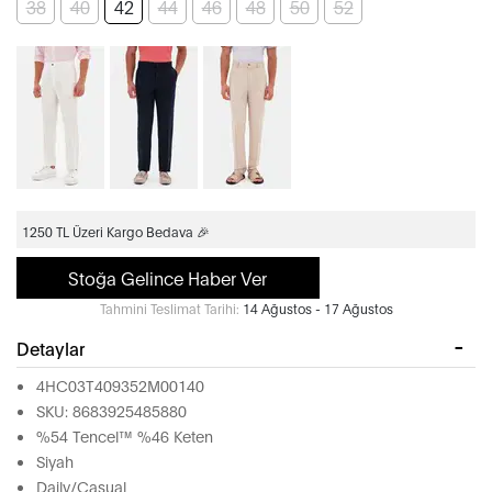
38
40
42
44
46
48
50
52
1250 TL Üzeri Kargo Bedava 🎉
Stoğa Gelince Haber Ver
Tahmini Teslimat Tarihi:
14 Ağustos - 17 Ağustos
Detaylar
4HC03T409352M00140
SKU: 8683925485880
%54 Tencel™ %46 Keten
Siyah
Daily/Casual