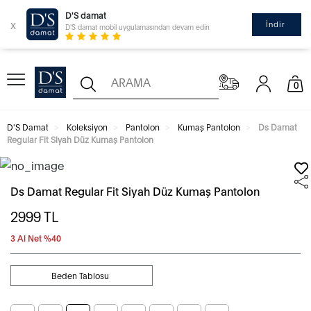
D'S damat
x
İndir
D'S damat mobil uygulamasından devam edin
0
D'S Damat
Koleksiyon
Pantolon
Kumaş Pantolon
Ds Damat
Regular Fit Siyah Düz Kumaş Pantolon
Ds Damat Regular Fit Siyah Düz Kumaş Pantolon
2999
TL
3 Al Net %40
Beden Tablosu