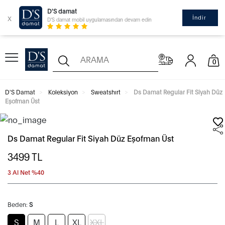
D'S damat
x
İndir
D'S damat mobil uygulamasından devam edin
0
D'S Damat
Koleksiyon
Sweatshırt
Ds Damat Regular Fit Siyah Düz
Eşofman Üst
Ds Damat Regular Fit Siyah Düz Eşofman Üst
3499
TL
3 Al Net %40
Beden:
S
S
M
L
XL
XXL