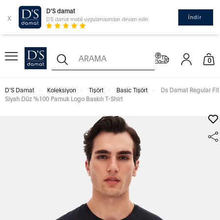
D'S damat
x
İndir
D'S damat mobil uygulamasından devam edin
0
D'S Damat
Koleksiyon
Tişört
Basic Tişört
Ds Damat Regular Fit
Siyah Düz %100 Pamuk Logo Baskılı T-Shirt