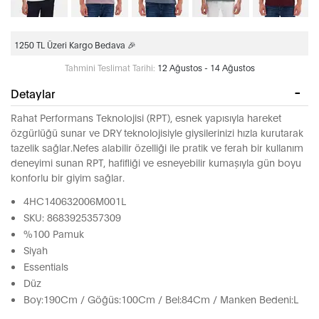
1250 TL Üzeri Kargo Bedava 🎉
Tahmini Teslimat Tarihi:
12 Ağustos - 14 Ağustos
Detaylar
Rahat Performans Teknolojisi (RPT), esnek yapısıyla hareket
özgürlüğü sunar ve DRY teknolojisiyle giysilerinizi hızla kurutarak
tazelik sağlar.Nefes alabilir özelliği ile pratik ve ferah bir kullanım
deneyimi sunan RPT, hafifliği ve esneyebilir kumaşıyla gün boyu
konforlu bir giyim sağlar.
4HC140632006M001L
SKU: 8683925357309
%100 Pamuk
Siyah
Essentials
Düz
Boy:190Cm / Göğüs:100Cm / Bel:84Cm / Manken Bedeni:L