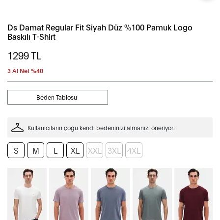
Ds Damat Regular Fit Siyah Düz %100 Pamuk Logo
Baskılı T-Shirt
1299
TL
3 Al Net %40
Beden Tablosu
Kullanıcıların çoğu kendi bedeninizi almanızı öneriyor.
S
M
L
XL
XXL
3XL
4XL