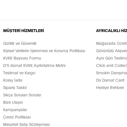
MÜŞTERİ HİZMETLERİ
AYRICALIKLI H
Gizlilik ve Güvenlik
Mağazada Ücretsi
Kişisel Verilerin İşlenmesi ve Koruma Politikası
Görüntülü Alışver
KVKK Başvuru Formu
Aynı Gün Teslima
D’S damat KVKK Aydınlatma Metni
Click and Collec
Teslimat ve Kargo
Smokin Danışman
Kolay İade
Ds Damat Card
Sipariş Takibi
Hediye Rehberi
Sıkça Sorulan Sorular
Bize Ulaşın
Kampanyalar
Çerez Politikası
Mesafeli Satış Sözleşmesi