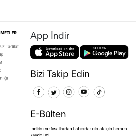
App İndir
İZMETLER
z Tadilat
iş
t
t
Bizi Takip Edin
lığı
E-Bülten
İndirim ve fırsatlardan haberdar olmak için hemen
kaydolun!