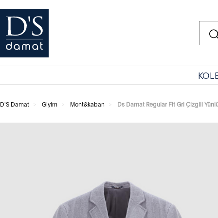
KOL
D'S Damat
Giyim
Mont&kaban
Ds Damat Regular Fit Gri Çizgili Yünl