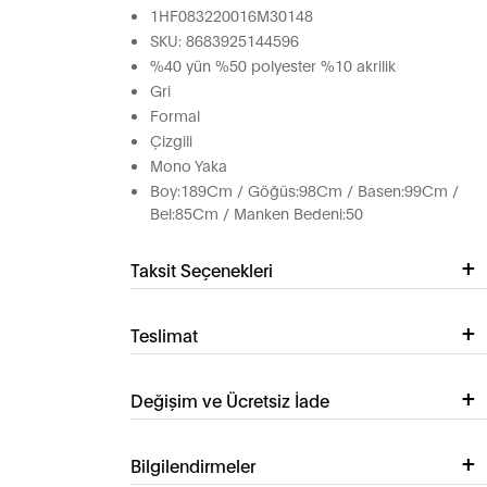
1HF083220016M30148
SKU: 8683925144596
%40 yün %50 polyester %10 akrilik
Gri
Formal
Çizgili
Mono Yaka
Boy:189Cm / Göğüs:98Cm / Basen:99Cm /
Bel:85Cm / Manken Bedeni:50
Taksit Seçenekleri
Teslimat
Değişim ve Ücretsiz İade
Bilgilendirmeler