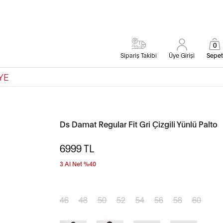
0
Sipariş Takibi
Üye Girişi
Sepet
YE
Ds Damat Regular Fit Gri Çizgili Yünlü Palto
6999
TL
3 Al Net %40
46
48
50
52
54
56
58
60