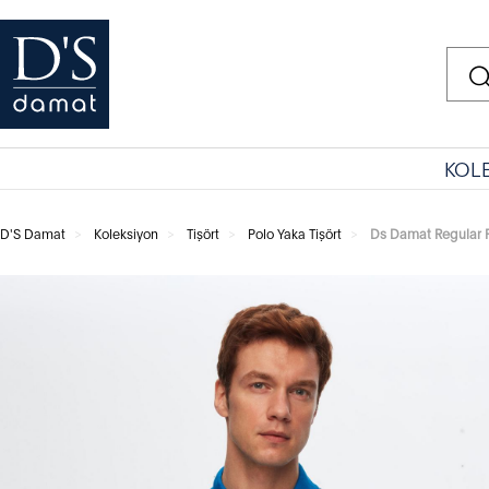
KOL
D'S Damat
Koleksiyon
Tişört
Polo Yaka Tişört
Ds Damat Regular Fi