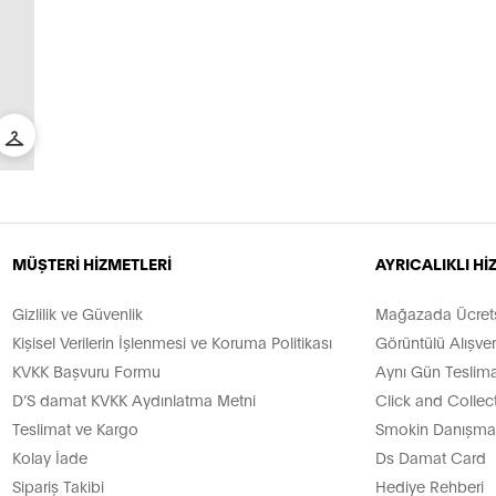
MÜŞTERİ HİZMETLERİ
AYRICALIKLI H
Gizlilik ve Güvenlik
Mağazada Ücretsi
Kişisel Verilerin İşlenmesi ve Koruma Politikası
Görüntülü Alışver
KVKK Başvuru Formu
Aynı Gün Teslima
D’S damat KVKK Aydınlatma Metni
Click and Collec
Teslimat ve Kargo
Smokin Danışman
Kolay İade
Ds Damat Card
Sipariş Takibi
Hediye Rehberi