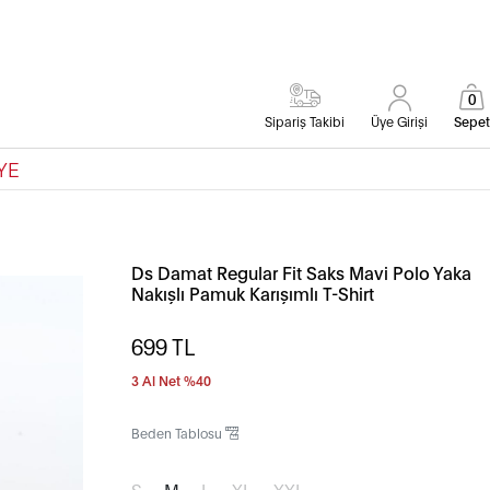
0
Sipariş Takibi
Üye Girişi
Sepet
YE
Ds Damat Regular Fit Saks Mavi Polo Yaka
Nakışlı Pamuk Karışımlı T-Shirt
699
TL
3 Al Net %40
Beden Tablosu
S
M
L
XL
XXL