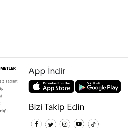
App İndir
İZMETLER
z Tadilat
iş
t
t
Bizi Takip Edin
lığı