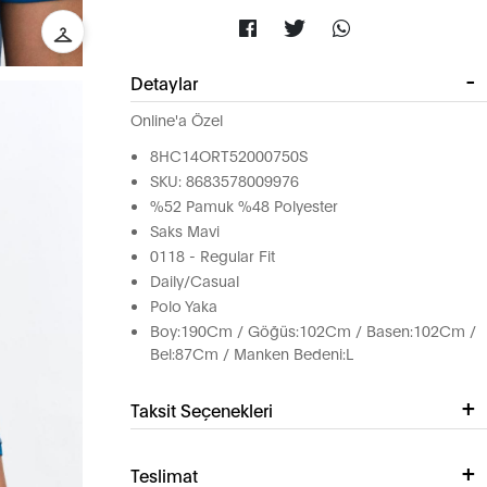
Detaylar
Online'a Özel
8HC14ORT52000750S
SKU: 8683578009976
%52 Pamuk %48 Polyester
Saks Mavi
0118 - Regular Fit
Daily/Casual
Polo Yaka
Boy:190Cm / Göğüs:102Cm / Basen:102Cm /
Bel:87Cm / Manken Bedeni:L
Taksit Seçenekleri
Teslimat