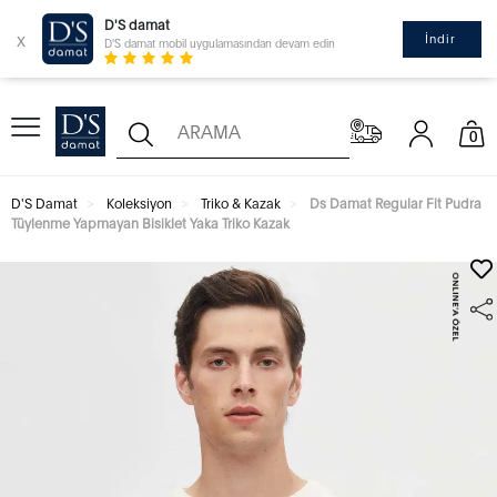
D'S damat
x
İndir
D'S damat mobil uygulamasından devam edin
0
D'S Damat
Koleksiyon
Triko & Kazak
Ds Damat Regular Fit Pudra
Tüylenme Yapmayan Bisiklet Yaka Triko Kazak