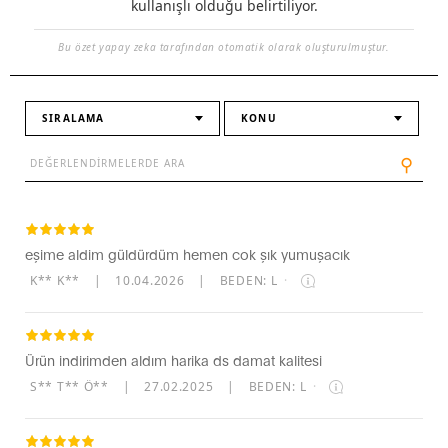
kullanışlı olduğu belirtiliyor.
Bu özet yapay zeka tarafından otomatik olarak oluşturulmuştur.
SIRALAMA
KONU
⚲
eşime aldim güldürdüm hemen cok şık yumuşacık
K** K**
|
10.04.2026
|
BEDEN: L
·
Ürün indirimden aldım harika ds damat kalitesi
S** T** Ö**
|
27.02.2025
|
BEDEN: L
·