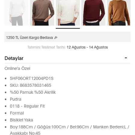
1250 TL Üzeri Kargo Bedava 🎉
Tahmini Teslimat Tarihi:
12 Ağustos - 14 Ağustos
Detaylar
Online'a Özel
5HF06ORT12004PD1S
SKU: 8683578031465
%50 Pamuk %50 Akrilik
Pudra
0118 - Regular Fit
Formal
Bisiklet Yaka
Boy:188Cm / Göğüs:100Cm / Bel:96Cm / Manken Bedeni:L /
Ayakkabı No:45