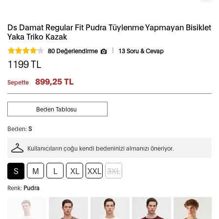
Ds Damat Regular Fit Pudra Tüylenme Yapmayan Bisiklet
Yaka Triko Kazak
80 Değerlendirme
13 Soru & Cevap
1199
TL
899,25 TL
Sepette
Beden Tablosu
Beden:
S
Kullanıcıların çoğu kendi bedeninizi almanızı öneriyor.
S
M
L
XL
XXL
3XL
Renk:
Pudra