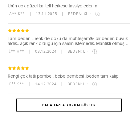
Ürün çok güzel kaliteli herkese tavsiye ederim
A** K**
|
13.11.2025
|
BEDEN: XL
·
Tam beden .. renk de doku da muhteşem💫 bir beden büyük
aldık.. açık renk olduğu için sarsın istemedik. Mantıklı olmuş…
İ** H**
|
03.12.2024
|
BEDEN: L
·
Rengi çok tatlı pembe , bebe pembesi ,beden tam kalıp
F** S**
|
14.12.2024
|
BEDEN: L
·
DAHA FAZLA YORUM GÖSTER